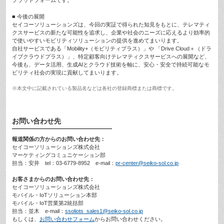
プラットフォームです。
■ 今後の展開
セイコーソリューションズは、今回の実証で得られた知見をもとに、テレマティ
クスサービスの新たな可能性を追求し、企業や社会のニーズに応えるより効率的
で使いやすいモビリティソリューションの提供を進めてまいります。
自社サービスである「Mobility+（モビリティプラス）」や 「Drive Cloud＋（ドラ
イブクラウドプラス）」、特定顧客向けテレマティクスサービスへの展開など、
今後も、データ活用、生成AIとクラウド技術を軸に、安心・安全で持続可能なモ
ビリティ社会の実現に貢献してまいります。
※本文中に記載されている製品名などは各社の登録商標または商標です。
お問い合わせ先
報道関係の方からのお問い合わせ先：
セイコーソリューションズ株式会社
マーケティングコミュニケーション部
担当：安井 tel：03-6779-8952 e-mail：
pr-center@seiko-sol.co.jp
お客さまからのお問い合わせ先：
セイコーソリューションズ株式会社
モバイル・IoTソリューション本部
モバイル・IoT営業第2統括部
担当：並木 e-mail：
ssoliots_sales1@seiko-sol.co.jp
もしくは、
お問い合わせフォーム
からお問い合わせください。