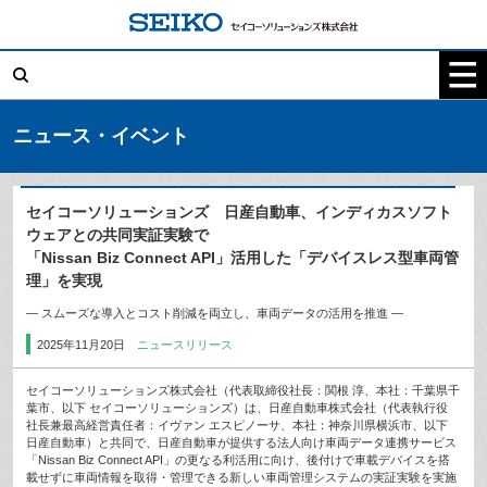
コ
ン
テ
検
ン
索:
ツ
へ
ス
キ
ニュース・イベント
ッ
プ
セイコーソリューションズ 日産自動車、インディカスソフト
ウェアとの共同実証実験で
「Nissan Biz Connect API」活用した「デバイスレス型車両管
理」を実現
― スムーズな導入とコスト削減を両立し、車両データの活用を推進 ―
2025年11月20日
ニュースリリース
セイコーソリューションズ株式会社（代表取締役社長：関根 淳、本社：千葉県千
葉市、以下 セイコーソリューションズ）は、日産自動車株式会社（代表執行役
社長兼最高経営責任者：イヴァン エスピノーサ、本社：神奈川県横浜市、以下
日産自動車）と共同で、日産自動車が提供する法人向け車両データ連携サービス
「Nissan Biz Connect API」の更なる利活用に向け、後付けで車載デバイスを搭
載せずに車両情報を取得・管理できる新しい車両管理システムの実証実験を実施