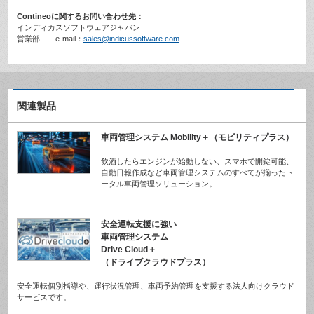
Contineoに関するお問い合わせ先：
インディカスソフトウェアジャパン
営業部 e-mail：
sales@indicussoftware.com
関連製品
車両管理システム Mobility＋（モビリティプラス）
飲酒したらエンジンが始動しない、スマホで開錠可能、
自動日報作成など車両管理システムのすべてが揃ったト
ータル車両管理ソリューション。
安全運転支援に強い
車両管理システム
Drive Cloud＋
（ドライブクラウドプラス）
安全運転個別指導や、運行状況管理、車両予約管理を支援する法人向けクラウド
サービスです。