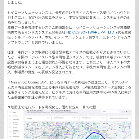
しました。
セイコーソリューションズは、長年のテレマティクスサービス提供ノウハウとビ
ジネスにおける実利用の知見を活かし、本実証実験に参画し、システム全体の企
画を担当しました。
取得データを管理するシステム開発部分は、セイコーソリューションズが業務提
携先であるインドのシステム開発会社
INDICUS SOFTWARE PVT LTD
（代表取締
役：シルパ・ヴァパリ、本社: インド マハラシュトラ州プネ、以下 インディカス
ソフトウェア）と共同で行いました。
従来、車両データの取得には通信型車載デバイスの搭載が不可欠とされていまし
たが、今回の「デバイスレス型車両管理システム」では、後付け車載デバイスの
設置やお客さまによる通信契約が不要となります。これにより、導入コストの大
幅な削減やスムーズなシステム導入が可能となり、今後の車両管理システムの導
入・利活用の促進への貢献が見込まれます。
「Nissan Biz Connect API」による車両データ利活用の促進により、リアルタイ
ムの車両位置情報管理による車両利用最適化や、EV電池残量のデータ連携による
充電タイミング最適化など、ビジネスにおける車両活用の効率化やEV導入に向け
た基盤整備の加速が期待されています。
▼地図上で走行ルートを可視化し、運行状況を一目で把握