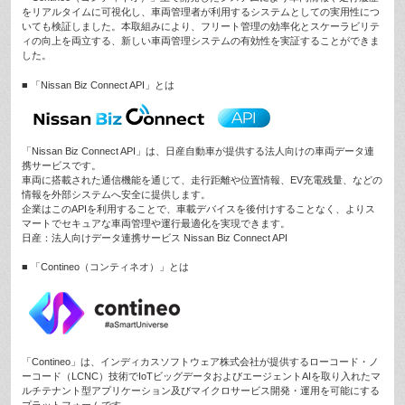
をリアルタイムに可視化し、車両管理者が利用するシステムとしての実用性につ
いても検証しました。本取組みにより、フリート管理の効率化とスケーラビリテ
ィの向上を両立する、新しい車両管理システムの有効性を実証することができま
した。
■ 「Nissan Biz Connect API」とは
「Nissan Biz Connect API」は、日産自動車が提供する法人向けの車両データ連
携サービスです。
車両に搭載された通信機能を通じて、走行距離や位置情報、EV充電残量、などの
情報を外部システムへ安全に提供します。
企業はこのAPIを利用することで、車載デバイスを後付けすることなく、よりス
マートでセキュアな車両管理や運行最適化を実現できます。
日産：法人向けデータ連携サービス Nissan Biz Connect API
■ 「Contineo（コンティネオ）」とは
「Contineo」は、インディカスソフトウェア株式会社が提供するローコード・ノ
ーコード（LCNC）技術でIoTビッグデータおよびエージェントAIを取り入れたマ
ルチテナント型アプリケーション及びマイクロサービス開発・運用を可能にする