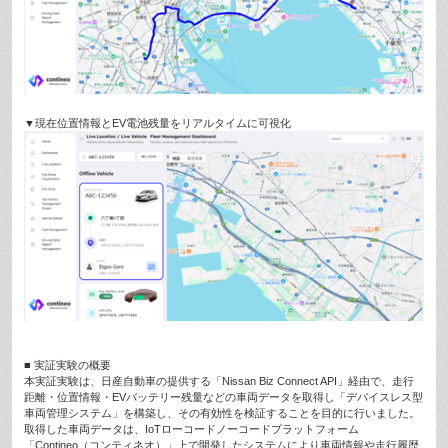
▼現在位置情報とEV電池残量をリアルタイムに可視化
■ 実証実験の概要
本実証実験は、日産自動車の提供する「Nissan Biz Connect API」経由で、走行
距離・位置情報・EVバッテリー残量などの車両データを取得し「デバイスレス型
車両管理システム」を構築し、その有効性を検証することを目的に行いました。
取得した車両データは、IoTローコードノーコードプラットフォーム
「Contineo（コンティネオ）」上で開発したシステムにより車両情報や走行履歴