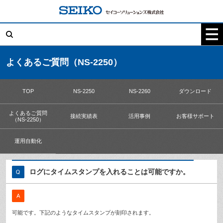
コ
ン
テ
検
ン
索:
ツ
へ
ス
キ
よくあるご質問（NS-2250）
ッ
プ
TOP
NS-2250
NS-2260
ダウンロード
よくあるご質問
接続実績表
活用事例
お客様サポート
（NS-2250）
運用自動化
ログにタイムスタンプを入れることは可能ですか。
可能です。下記のようなタイムスタンプが刻印されます。