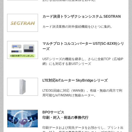
カード決済トランザクションシステム SEGTRAN
カード決済業務の対外接続機能をひとつに集約。
マルチプロトコルコンバーター UST(SC-82X9)シリ
ーズ
USTシリーズの機能を継承し、さらに全銀TCP（広域IP
網）にも対応する新USTシリーズ
LTE対応IoTルーター SkyBridgeシリーズ
LTE/3G回線に対応（WAN側）。有線・無線の両方で利
用可能なIoT/M2M向け無線ルーター。
BPOサービス
印刷・封入・発送の事務代行
印刷データおよび宛先データをお預かりし、プリント出