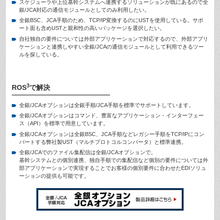
スケジューラや上位基幹システムへ連携するソリューションが既にあるので全
銀/JCA対応の通信モジュールとしてのみ利用したい。
全銀BSC、JCA手順のため、TCP/IP変換するのにUSTを使用している。サポ
ート面も含めUSTと親和性の高いパッケージを選択したい。
自社独自の要件については外部アプリケーションで対応するので、外部アプリ
ケーションと連携しやすい全銀/JCAの通信モジュールとして利用できるツー
ルを探している。
3
ROS
で解決
全銀/JCAオプションは全銀手順/JCA手順を標準でサポートしています。
全銀/JCAオプションはコマンド、豊富なアプリケーション・インターフェー
ス（API）を標準で用意しています。
全銀/JCAオプションは全銀BSC、JCA手順などレガシー手順をTCP/IPにコン
バートする弊社製UST（マルチプロトコルコンバータ）と標準連携。
全銀/JCAでのファイル集配信は全銀/JCAオプションで。
基幹システムとの個別連携、独自手順での集配信など個別の要件については外
部アプリケーションで実現することでお客様の個別要件に合わせたEDIソリュ
ーションの提供も可能です。