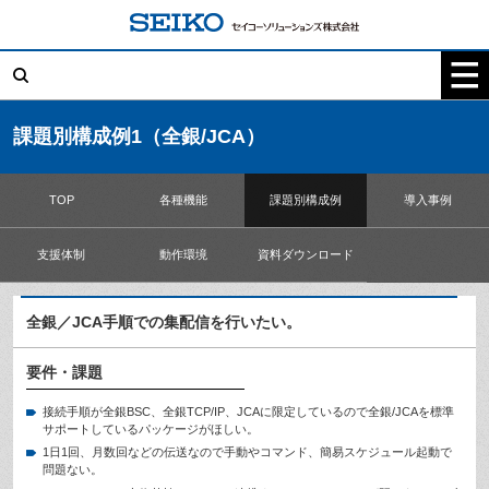
コ
ン
テ
検
ン
索:
ツ
へ
ス
キ
課題別構成例1（全銀/JCA）
ッ
プ
TOP
各種機能
課題別構成例
導入事例
支援体制
動作環境
資料ダウンロード
全銀／JCA手順での集配信を行いたい。
要件・課題
接続手順が全銀BSC、全銀TCP/IP、JCAに限定しているので全銀/JCAを標準
サポートしているパッケージがほしい。
1日1回、月数回などの伝送なので手動やコマンド、簡易スケジュール起動で
問題ない。