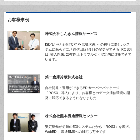
お客様事例
株式会社しんきん情報サービス
ISDNから｢全銀TCP/IP･広域IP網｣ヘの移行に際し､シス
テムに触らずに､｢通信回線だけ｣の変更ができる｢ROS3｣
は､導入以来､20年以上トラブルなく安定的に運用できて
います｡
第一倉庫冷蔵株式会社
自社開発・運用ができるEDIサーバーパッケージ
「ROS3」導入により、お客様とのデータ通信環境の開
発に即応できるようになりました
株式会社熊本流通情報センター
安定稼働が必須のEDIシステムだから「ROS3」を選択。
WebEDI、流通BMSへの対応も万全です