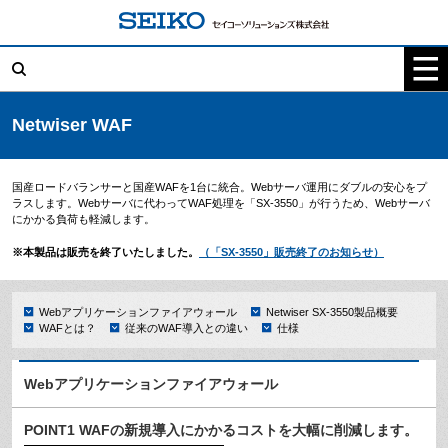
コ
ン
テ
検
ン
索:
ツ
へ
ス
キ
Netwiser WAF
ッ
プ
国産ロードバランサーと国産WAFを1台に統合。Webサーバ運用にダブルの安心をプ
ラスします。Webサーバに代わってWAF処理を「SX-3550」が行うため、Webサーバ
にかかる負荷も軽減します。
※本製品は販売を終了いたしました。
（「SX-3550」販売終了のお知らせ）
Webアプリケーションファイアウォール
Netwiser SX-3550製品概要
WAFとは？
従来のWAF導入との違い
仕様
Webアプリケーションファイアウォール
POINT1 WAFの新規導入にかかるコストを大幅に削減します。