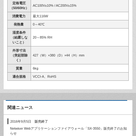
定格電圧
AC100V±10% / AC200V±15%
（50/60Hz）
消費電力
最大116W
発熱量
0～40℃
湿度条件
（結露しな
20～85% RH
いこと）
外形寸法
（突起部除
427（W）×380（D）×44（H）mm
く）
質量
6kg
適合規格
VCCI-A、RoHS
関連ニュース
2016年9月5日
販売終了
Netwiser Webアプリケーションファイアウォール「SX-3550」販売終了のお知
らせ