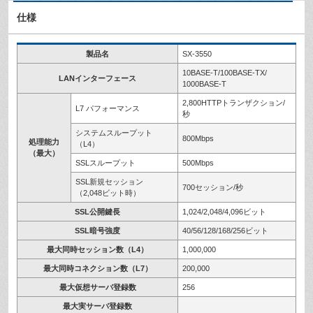
仕様
製品名
SX-3550
10BASE-T/100BASE-TX/
LANインターフェース
1000BASE-T
2,800HTTPトランザクション/
L7 パフォーマンス
秒
システムスループット
800Mbps
処理能力
（L4）
（最大）
SSLスループット
500Mbps
SSL新規セッション
700セッション/秒
（2,048ビット時）
SSL公開鍵長
1,024/2,048/4,096ビット
SSL暗号強度
40/56/128/168/256ビット
最大同時セッション数（L4）
1,000,000
最大同時コネクション数（L7）
200,000
最大仮想サーバ登録数
256
最大実サーバ登録数