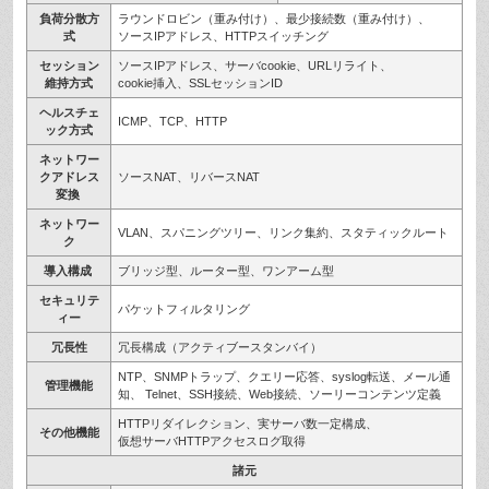
負荷分散方
ラウンドロビン（重み付け）、最少接続数（重み付け）、
式
ソースIPアドレス、HTTPスイッチング
セッション
ソースIPアドレス、サーバcookie、URLリライト、
維持方式
cookie挿入、SSLセッションID
ヘルスチェ
ICMP、TCP、HTTP
ック方式
ネットワー
クアドレス
ソースNAT、リバースNAT
変換
ネットワー
VLAN、スパニングツリー、リンク集約、スタティックルート
ク
導入構成
ブリッジ型、ルーター型、ワンアーム型
セキュリテ
パケットフィルタリング
ィー
冗長性
冗長構成（アクティブースタンバイ）
NTP、SNMPトラップ、クエリー応答、syslog転送、メール通
管理機能
知、 Telnet、SSH接続、Web接続、ソーリーコンテンツ定義
HTTPリダイレクション、実サーバ数一定構成、
その他機能
仮想サーバHTTPアクセスログ取得
諸元