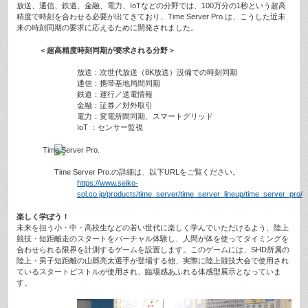
放送、通信、鉄道、金融、電力、IoTなどの分野では、100万分の1秒という超高
精度で時刻を合わせる必要が出てきており、Time Server Pro.は、こうした近未
来の時刻同期の要求に応えるために開発されました。
＜超高精度時刻同期が要求される分野＞
放送：次世代放送（8K放送）設備での時刻同期
通信：携帯基地局間同期
鉄道：運行／送電情報
金融：証券／対外取引
電力：変電所間同期、スマートグリッド
IoT ：センサー監視
Time Server Pro.の詳細は、以下URLをご覧ください。
https://www.seiko-
sol.co.jp/products/time_server/time_server_lineup/time_server_pro/
楽しく学ぼう！
未来を担う小・中・高校生などの若い世代に楽しく学んでいただけるよう、陸上
競技・短距離走のスタートをバーチャル体験し、人間が体を使ってタイミングを
合わせられる限界を計測するゲームを設置します。このゲームには、SHD所属の
陸上・男子短距離の山縣亮太選手が登場する他、実際に陸上競技大会で使用され
ているスタートピストルが使用され、臨場感あふれる体感型展示となっていま
す。