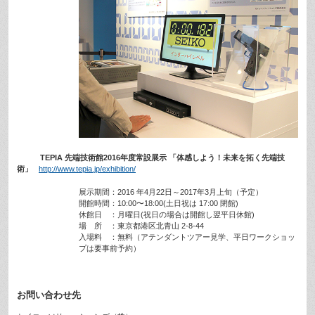
TEPIA 先端技術館2016年度常設展示 「体感しよう！未来を拓く先端技
術」
http://www.tepia.jp/exhibition/
展示期間：2016 年4月22日～2017年3月上旬（予定）
開館時間：10:00〜18:00(土日祝は 17:00 閉館)
休館日 ：月曜日(祝日の場合は開館し翌平日休館)
場 所 ：東京都港区北青山 2-8-44
入場料 ：無料（アテンダントツアー見学、平日ワークショッ
プは要事前予約）
お問い合わせ先