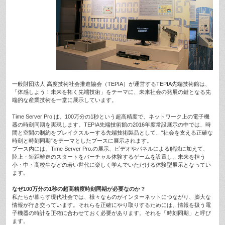
一般財団法人 高度技術社会推進協会（TEPIA）が運営するTEPIA先端技術館は、
「体感しよう！未来を拓く先端技術」をテーマに、未来社会の発展の鍵となる先
端的な産業技術を一堂に展示しています。
Time Server Pro.は、100万分の1秒という超高精度で、ネットワーク上の電子機
器の時刻同期を実現します。TEPIA先端技術館の2016年度常設展示の中では、時
間と空間の制約をブレイクスルーする先端技術製品として、“社会を支える正確な
時刻と時刻同期”をテーマとしたブースに展示されます。
ブース内には、Time Server Pro.の展示、ビデオやパネルによる解説に加えて、
陸上・短距離走のスタートをバーチャル体験するゲームを設置し、未来を担う
小・中・高校生などの若い世代に楽しく学んでいただける体験型展示となってい
ます。
なぜ100万分の1秒の超高精度時刻同期が必要なのか？
私たちが暮らす現代社会では、様々なものがインターネットにつながり、膨大な
情報が行き交っています。それらを正確にやり取りするためには、情報を扱う電
子機器の時計を正確に合わせておく必要があります。それを「時刻同期」と呼び
ます。