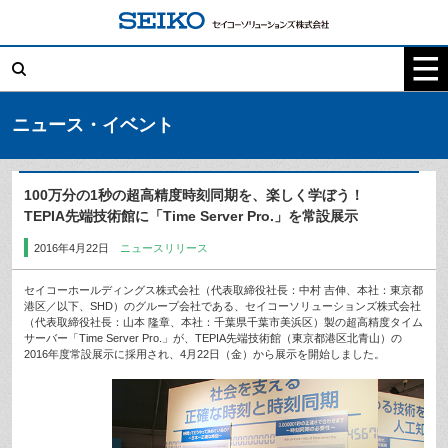
コ
ン
テ
検
ン
索:
ツ
へ
ス
キ
ニュース・イベント
ッ
プ
100万分の1秒の超高精度時刻同期を、楽しく学ぼう！
TEPIA先端技術館に「Time Server Pro.」を常設展示
2016年4月22日
ニュースリリース
セイコーホールディングス株式会社（代表取締役社長：中村 吉伸、本社：東京都
港区／以下、SHD）のグループ会社である、セイコーソリューションズ株式会社
（代表取締役社長：山本 隆章、本社：千葉県千葉市美浜区）製の超高精度タイム
サーバー「Time Server Pro.」が、TEPIA先端技術館（東京都港区北青山）の
2016年度常設展示に採用され、4月22日（金）から展示を開始しました。