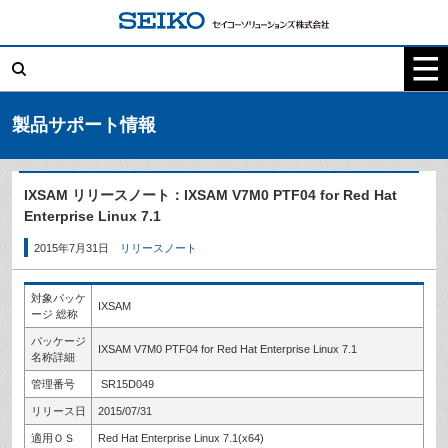
コ
ン
テ
検
ン
索:
ツ
へ
ス
キ
製品サポート情報
ッ
プ
IXSAM リリースノート：IXSAM V7M0 PTF04 for Red Hat
Enterprise Linux 7.1
2015年7月31日
リリースノート
対象パッケ
IXSAM
ージ 総称
パッケージ
IXSAM V7M0 PTF04 for Red Hat Enterprise Linux 7.1
名称詳細
管理番号
SR15D049
リリース日
2015/07/31
適用ＯＳ
Red Hat Enterprise Linux 7.1(x64)