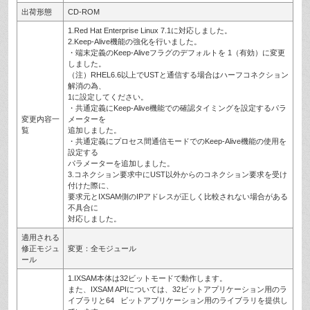
出荷形態
CD-ROM
1.Red Hat Enterprise Linux 7.1に対応しました。
2.Keep-Alive機能の強化を行いました。
・端末定義のKeep-Aliveフラグのデフォルトを 1（有効）に変更
しました。
（注）RHEL6.6以上でUSTと通信する場合はハーフコネクション
解消の為、
1に設定してください。
・共通定義にKeep-Alive機能での確認タイミングを設定するパラ
変更内容一
メーターを
覧
追加しました。
・共通定義にプロセス間通信モードでのKeep-Alive機能の使用を
設定する
パラメーターを追加しました。
3.コネクション要求中にUST以外からのコネクション要求を受け
付けた際に、
要求元とIXSAM側のIPアドレスが正しく比較されない場合がある
不具合に
対応しました。
適用される
修正モジュ
変更：全モジュール
ール
1.IXSAM本体は32ビットモードで動作します。
また、IXSAM APIについては、32ビットアプリケーション用のラ
イブラリと64 ビットアプリケーション用のライブラリを提供し