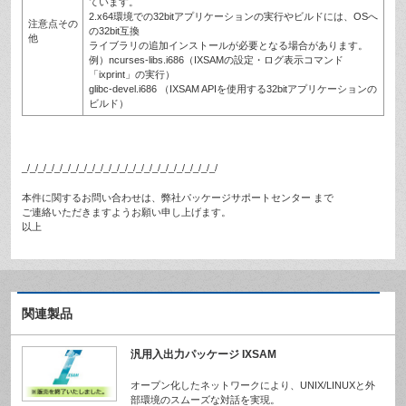
ています。
2.x64環境での32bitアプリケーションの実行やビルドには、OSへ
注意点その
の32bit互換
他
ライブラリの追加インストールが必要となる場合があります。
例）ncurses-libs.i686（IXSAMの設定・ログ表示コマンド
「ixprint」の実行）
glibc-devel.i686 （IXSAM APIを使用する32bitアプリケーションの
ビルド）
_/_/_/_/_/_/_/_/_/_/_/_/_/_/_/_/_/_/_/_/_/_/_/_/
本件に関するお問い合わせは、弊社パッケージサポートセンター まで
ご連絡いただきますようお願い申し上げます。
以上
関連製品
汎用入出力パッケージ IXSAM
オープン化したネットワークにより、UNIX/LINUXと外
部環境のスムーズな対話を実現。