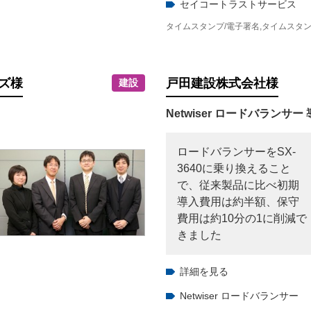
セイコートラストサービス
タイムスタンプ/電子署名
,
タイムスタン
ズ
様
戸田建設株式会社
様
建設
Netwiser ロードバランサー
ロードバランサーをSX-
3640に乗り換えること
で、従来製品に比べ初期
導入費用は約半額、保守
費用は約10分の1に削減で
きました
詳細を見る
Netwiser ロードバランサー