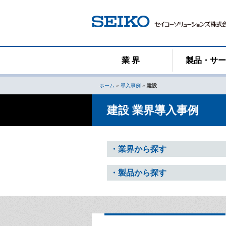
コ
ン
テ
ン
ツ
へ
業 界
製品・サ
ス
キ
ホーム
»
導入事例
»
建設
ッ
プ
建設 業界導入事例
・業界から探す
・製品から探す