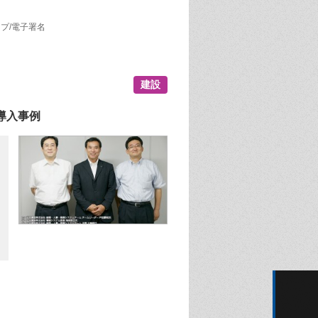
プ/電子署名
建設
 導入事例