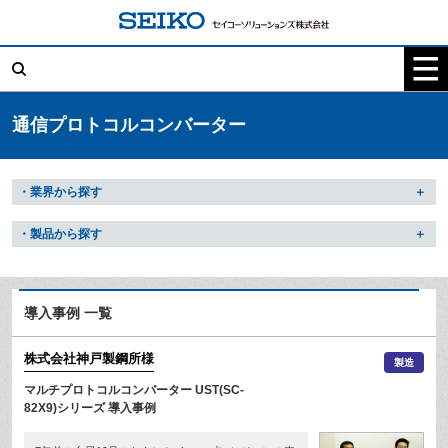
コ
ン
テ
検
ン
索:
ツ
へ
ス
キ
通信プロトコルコンバーター
ッ
プ
・業界から探す
・製品から探す
導入事例 一覧
株式会社神戸製鋼所
様
製造
マルチプロトコルコンバーター UST(SC-
82X9)シリーズ 導入事例