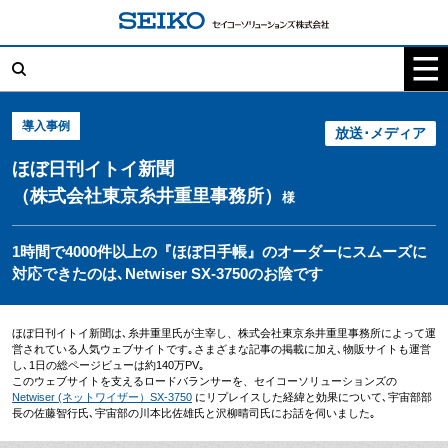
コ
ン
テ
検
ン
索:
ツ
へ
ス
キ
導入事例
放送･メディア
ッ
プ
ほぼ日刊イトイ新聞
（株式会社東京糸井重里事務所）
様
1時間で4000件以上の『ほぼ日手帳』のオーダーにスムーズに
対応できたのは､Netwiser SX-3750のお陰です
ほぼ日刊イトイ新聞は､糸井重里氏が主宰し、株式会社東京糸井重里事務所によって運
営されている人気ウェブサイトです｡さまざまな記事の掲載に加え､物販サイトも運営
し､1日の総ページビューは約140万PV｡
このウェブサイトを支えるロードバランサーを、セイコーソリューションズの
Netwiser (ネットワイザー）SX-3750
にリプレイスした経緯と効果について､宇宙部部
長の佐藤智行氏､宇宙部の川本比佐雄氏と沢柳晴司氏にお話を伺いました｡