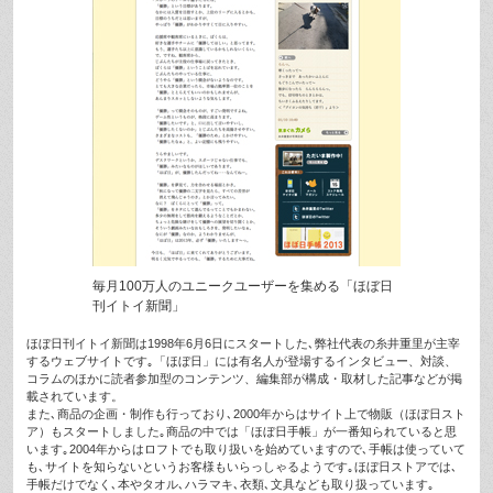
毎月100万人のユニークユーザーを集める「ほぼ日
刊イトイ新聞」
ほぼ日刊イトイ新聞は1998年6月6日にスタートした､弊社代表の糸井重里が主宰
するウェブサイトです｡「ほぼ日」には有名人が登場するインタビュー、対談、
コラムのほかに読者参加型のコンテンツ、編集部が構成・取材した記事などが掲
載されています。
また､商品の企画・制作も行っており､2000年からはサイト上で物販（ほぼ日スト
ア）もスタートしました｡商品の中では「ほぼ日手帳」が一番知られていると思
います｡2004年からはロフトでも取り扱いを始めていますので､手帳は使っていて
も､サイトを知らないというお客様もいらっしゃるようです｡ほぼ日ストアでは､
手帳だけでなく､本やタオル､ハラマキ､衣類､文具なども取り扱っています｡