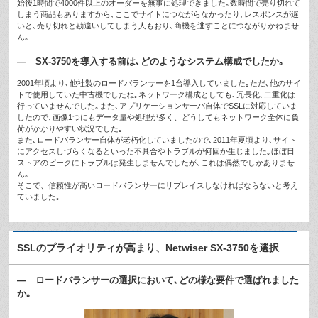
始後1時間で4000件以上のオーダーを無事に処理できました｡数時間で売り切れて
しまう商品もありますから､ここでサイトにつながらなかったり､レスポンスが遅
いと､売り切れと勘違いしてしまう人もおり､商機を逃すことにつながりかねませ
ん｡
— SX-3750を導入する前は､どのようなシステム構成でしたか｡
2001年頃より､他社製のロードバランサーを1台導入していました｡ただ､他のサイ
トで使用していた中古機でしたね｡ネットワーク構成としても､冗長化､二重化は
行っていませんでした｡また､アプリケーションサーバ自体でSSLに対応していま
したので､画像1つにもデータ量や処理が多く、どうしてもネットワーク全体に負
荷がかかりやすい状況でした｡
また､ロードバランサー自体が老朽化していましたので､2011年夏頃より､サイト
にアクセスしづらくなるといった不具合やトラブルが何回か生じました｡ほぼ日
ストアのピークにトラブルは発生しませんでしたが､これは偶然でしかありませ
ん｡
そこで、信頼性が高いロードバランサーにリプレイスしなければならないと考え
ていました｡
SSLのプライオリティが高まり、Netwiser SX-3750を選択
— ロードバランサーの選択において､どの様な要件で選ばれました
か｡