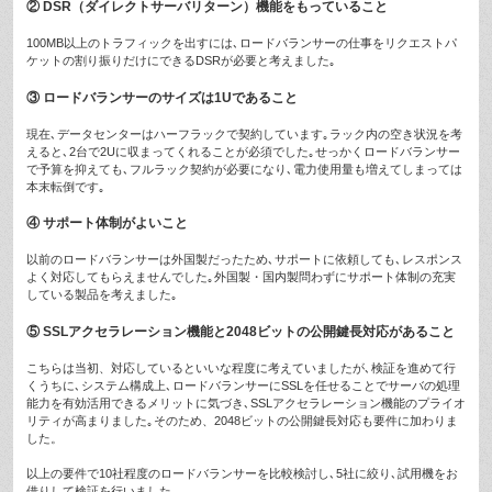
② DSR（ダイレクトサーバリターン）機能をもっていること
100MB以上のトラフィックを出すには､ロードバランサーの仕事をリクエストパ
ケットの割り振りだけにできるDSRが必要と考えました｡
③ ロードバランサーのサイズは1Uであること
現在､データセンターはハーフラックで契約しています｡ラック内の空き状況を考
えると､2台で2Uに収まってくれることが必須でした｡せっかくロードバランサー
で予算を抑えても､フルラック契約が必要になり､電力使用量も増えてしまっては
本末転倒です｡
④ サポート体制がよいこと
以前のロードバランサーは外国製だったため､サポートに依頼しても､レスポンス
よく対応してもらえませんでした｡外国製・国内製問わずにサポート体制の充実
している製品を考えました｡
⑤ SSLアクセラレーション機能と2048ビットの公開鍵長対応があること
こちらは当初、対応しているといいな程度に考えていましたが､検証を進めて行
くうちに､システム構成上､ロードバランサーにSSLを任せることでサーバの処理
能力を有効活用できるメリットに気づき､SSLアクセラレーション機能のプライオ
リティが高まりました｡そのため、2048ビットの公開鍵長対応も要件に加わりま
した。
以上の要件で10社程度のロードバランサーを比較検討し､5社に絞り､試用機をお
借りして検証を行いました｡