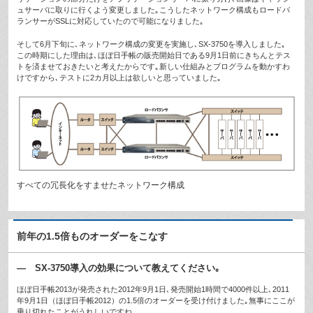
ュサーバに取りに行くよう変更しました｡こうしたネットワーク構成もロードバ
ランサーがSSLに対応していたので可能になりました｡
そして6月下旬に､ネットワーク構成の変更を実施し､SX-3750を導入しました｡
この時期にした理由は､ほぼ日手帳の販売開始日である9月1日前にきちんとテス
トを済ませておきたいと考えたからです｡新しい仕組みとプログラムを動かすわ
けですから､テストに2カ月以上は欲しいと思っていました｡
すべての冗長化をすませたネットワーク構成
前年の1.5倍ものオーダーをこなす
— SX-3750導入の効果について教えてください｡
ほぼ日手帳2013が発売された2012年9月1日､発売開始1時間で4000件以上､2011
年9月1日（ほぼ日手帳2012）の1.5倍のオーダーを受け付けました｡無事にここが
乗り切れたことがうれしいですね｡