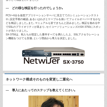
— どの様な検証を行ったのでしょうか｡
PC5〜6台を仮想アプリケーションサーバに見立ててのシミュレーションテスト
や､設定手順の確認､あるいはわざとケーブルを抜いてフェイルオーバーするかな
どを検証しました｡また､マニュアルも皆できちんと読みました｡ 検証を進める中
でSSLのプライオリティが高まり､セイコーソリューションズのSX-3750にスポッ
トが当たりました｡
SX-3750は、私たちが想定した要件すべてを満たした上、SSLアクセラレーショ
ン機能をつけても安価､という理由から導入を決定しました｡
ネットワーク構成そのものを変更し二重化へ
— 導入にあたってのステップを教えてください｡