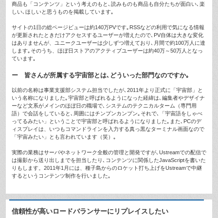
商品も「コンテンツ」という考えのもと､読みものも商品も自分たちが面白い､楽
しい､ほしいと思うものを掲載しています｡
サイトの1日の総ページビューは約140万PVです｡RSSなどの利用で気になる情報
が更新されたときだけアクセスするユーザーが増えたので､PV自体は大きな変化
はありませんが、ユニークユーザーは少しずつ増えており､月間で約100万人に達
します｡そのうち、ほぼ日ストアのアクティブユーザーは約40万～50万人となっ
ています｡
ー 皆さんが所属する宇宙部とは､どういった部門なのですか｡
以前の名称は事業支援部システム担当でしたが､2011年より正式に「宇宙部」と
いう名称になりました｡宇宙部と呼ばれるようになった経緯は､編集者やデザイナ
ーなど文系がメインのほぼ日の職場で､システムのテクニカルターム（専門用
語）で会話をしていると､周囲にはチンプンカンプン｡それで､「宇宙語をしゃべ
ってるみたい」ということで宇宙部と呼ばれるようになりました｡また､PCのデ
ィスプレイは、いつもコマンドラインを入力する真っ黒なターミナル画面なので
「宇宙みたい」とも言われています（笑）｡
実際の業務はサーバやネットワーク全般の管理と開発ですが､Ustreamでの配信で
は撮影から送り出しまでを担当したり､コンテンツに関係したJavaScriptを書いた
りもします。2011年1月には、種子島からのロケット打ち上げをUstreamで中継
するというコンテンツ制作を行いました｡
信頼性が高いロードバランサーにリプレイスしたい