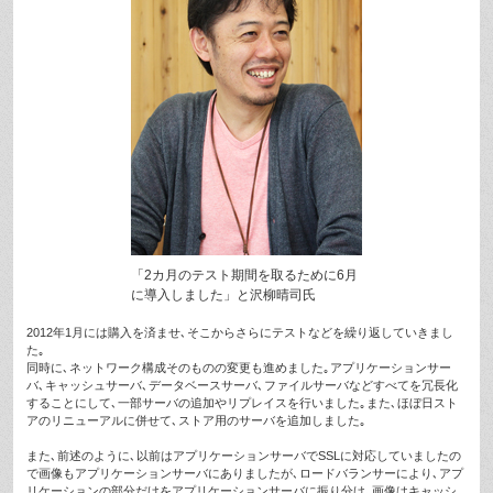
「2カ月のテスト期間を取るために6月
に導入しました」と沢柳晴司氏
2012年1月には購入を済ませ､そこからさらにテストなどを繰り返していきまし
た｡
同時に､ネットワーク構成そのものの変更も進めました｡アプリケーションサー
バ､キャッシュサーバ､データベースサーバ､ファイルサーバなどすべてを冗長化
することにして､一部サーバの追加やリプレイスを行いました｡また､ほぼ日スト
アのリニューアルに併せて､ストア用のサーバを追加しました｡
また､前述のように､以前はアプリケーションサーバでSSLに対応していましたの
で画像もアプリケーションサーバにありましたが､ロードバランサーにより､アプ
リケーションの部分だけをアプリケーションサーバに振り分け､画像はキャッシ