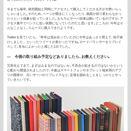
今までも毎年､発売開始と同時にアクセスして購入してくださる方が大勢いらっ
しゃいました｡そのため､ページが開きにくくなったり､画面が切り変わらなかっ
たりという現象が起っていました｡もちろんサーバ自体は動いているのですが､ア
クセス集中でパンクに近い状態になっていたのだと思います｡ところが､今年はそ
んなことなく､スムーズに購入できたようです｡
Twitterを見ていたら､「昨年は混み合っていたのに今年はあっさり買えて､拍子抜
けしました」といったツイートが多かったですね｡ロードバランサーをリプレイ
スして､本当によかったと感じた1日でした｡
— 今後の取り組み予定などありましたら､お教えください｡
冗長化もできて､まずは止まるのではないか､不具合が起きるのではないかという
心配から開放されましたので､今後はスマートフォンやタブレット端末用のアプ
リの開発や、古いサーバのリプレイスなど､足場を固めることをしっかりとやっ
ていきたいです｡