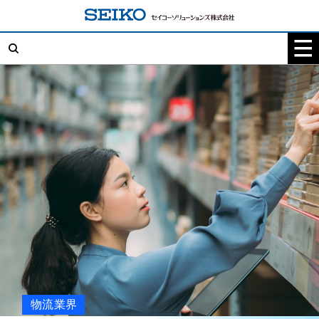
コ
ン
テ
検
ン
索:
ツ
へ
ス
キ
ッ
プ
物流業界