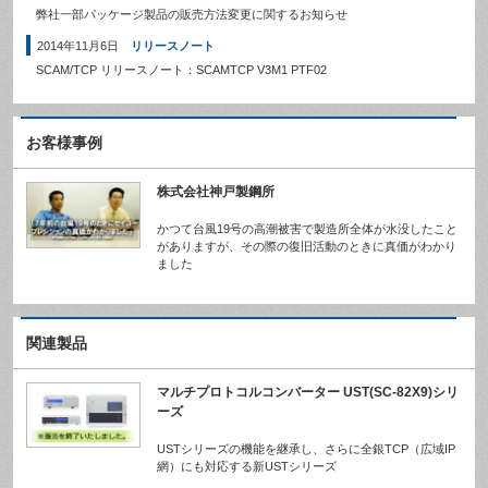
弊社一部パッケージ製品の販売方法変更に関するお知らせ
2014年11月6日
リリースノート
SCAM/TCP リリースノート：SCAMTCP V3M1 PTF02
お客様事例
株式会社神戸製鋼所
かつて台風19号の高潮被害で製造所全体が水没したこと
がありますが、その際の復旧活動のときに真価がわかり
ました
関連製品
マルチプロトコルコンバーター UST(SC-82X9)シリ
ーズ
USTシリーズの機能を継承し、さらに全銀TCP（広域IP
網）にも対応する新USTシリーズ