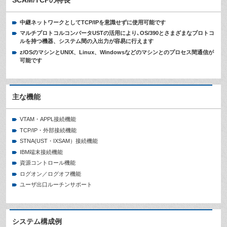
中継ネットワークとしてTCP/IPを意識せずに使用可能です
マルチプロトコルコンバータUSTの活用により､OS/390とさまざまなプロトコ
ルを持つ機器、システム間の入出力が容易に行えます
z/OSのマシンとUNIX、Linux、Windowsなどのマシンとのプロセス間通信が
可能です
主な機能
VTAM・APPL接続機能
TCP/IP・外部接続機能
STNA(UST・IXSAM）接続機能
IBM端末接続機能
資源コントロール機能
ログオン／ログオフ機能
ユーザ出口ルーチンサポート
システム構成例