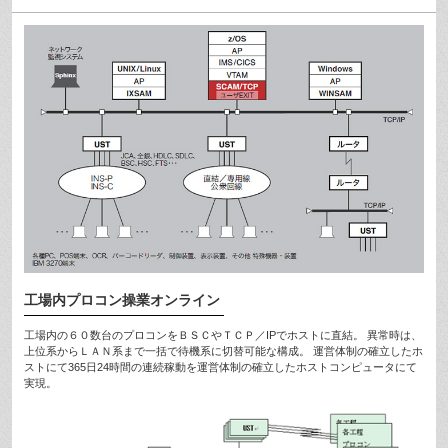
工場内プロコン操業オンライン
工場内の６０数台のプロコンをＢＳＣやＴＣＰ／IPでホストに直結。 異常時は、
上位系からＬＡＮ系まで一括で待機系に切替可能な構成。 運営体制の確立したホ
ストにて365日24時間の連続稼動を運営体制の確立したホストコンピュータにて
実現。