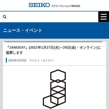
コ
ン
テ
検
ン
索:
ツ
へ
ス
キ
ニュース・イベント
ッ
プ
『JANOG47』(2021年1月27日(水)～29日(金)・オンライン)に
協賛します
2021年1月15日
イベント・セミナー