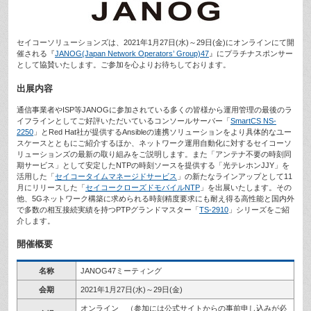
セイコーソリューションズは、2021年1月27日(水)～29日(金)にオンラインにて開
催される『
JANOG(Japan Network Operators’ Group)47
』にプラチナスポンサー
として協賛いたします。ご参加を心よりお待ちしております。
出展内容
通信事業者やISP等JANOGに参加されている多くの皆様から運用管理の最後のラ
イフラインとしてご好評いただいているコンソールサーバー「
SmartCS NS-
2250
」とRed Hat社が提供するAnsibleの連携ソリューションをより具体的なユー
スケースとともにご紹介するほか、ネットワーク運用自動化に対するセイコーソ
リューションズの最新の取り組みをご説明します。また「アンテナ不要の時刻同
期サービス」として安定したNTPの時刻ソースを提供する「光テレホンJJY」を
活用した「
セイコータイムマネージドサービス
」の新たなラインアップとして11
月にリリースした「
セイコークローズドモバイルNTP
」を出展いたします。その
他、5Gネットワーク構築に求められる時刻精度要求にも耐え得る高性能と国内外
で多数の相互接続実績を持つPTPグランドマスター「
TS-2910
」シリーズをご紹
介します。
開催概要
名称
JANOG47ミーティング
会期
2021年1月27日(水)～29日(金)
オンライン （参加には公式サイトからの事前申し込みが必