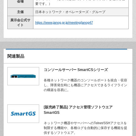
会場
要です。）
主催
日本ネットワーク・オペレーターズ・グループ
展示会公式サ
https://www.janog.gr.jp/meeting/janog47
イト
関連製品
コンソールサーバー SmartCSシリーズ
各種ネットワーク機器のコンソールポートを統合・収容
し、障害発生時にも機器にアクセスできるライフライン
の構築を容易に。
[販売終了製品] アクセス管理ソフトウエア
SmartGS
ネットワーク機器やサーバーへのTelnet/SSHアクセスを
制限する機能や、各種ログを自動的に保存する機能を提
供するソフトウエア。