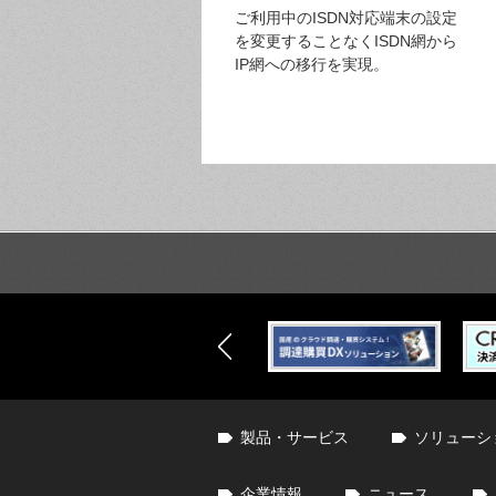
ご利用中のISDN対応端末の設定
を変更することなくISDN網から
IP網への移行を実現。
製品・サービス
ソリューシ
企業情報
ニュース