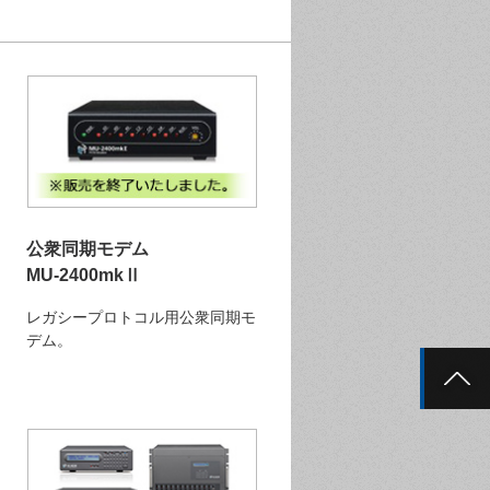
公衆同期モデム
MU-2400mkⅡ
レガシープロトコル用公衆同期モ
デム。