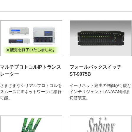
マルチプロトコルIPトランス
フォールバックスイッチ
レーター
ST-9075B
さまざまなシリアルプロトコルを
イーサネット経由の制御が可能な
スムーズにIPネットワークに移行
インテリジェントLAN/WAN回線
可能。
切替装置。