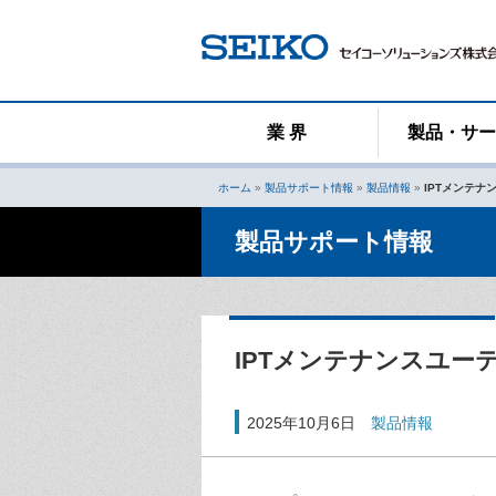
コ
ン
テ
ン
ツ
へ
業 界
製品・サ
ス
キ
ホーム
»
製品サポート情報
»
製品情報
»
IPTメンテナ
ッ
プ
製品サポート情報
IPTメンテナンスユーテ
2025年10月6日
製品情報