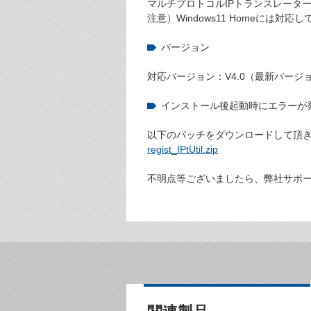
マルチプロトコルIPトランスレーターシリー
注意）Windows11 Homeには対応
バージョン
対応バージョン：V4.0（最新バージ
インストール後起動時にエラーが
以下のパッチをダウンロードして頂
regist_IPtUtil.zip
不明点等ございましたら、弊社サポ