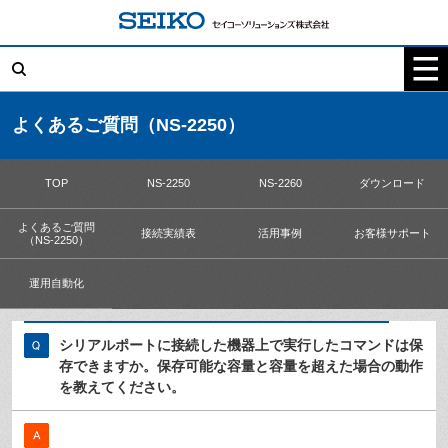
コ
ン
テ
検
ン
索:
ツ
へ
ス
キ
よくあるご質問（NS-2250）
ッ
プ
TOP
NS-2250
NS-2260
ダウンロード
よくあるご質問
接続実績表
活用事例
お客様サポート
（NS-2250）
運用自動化
シリアルポートに接続した機器上で実行したコマンドは保
存できますか。保存可能な容量と容量を超えた場合の動作
を教えてください。