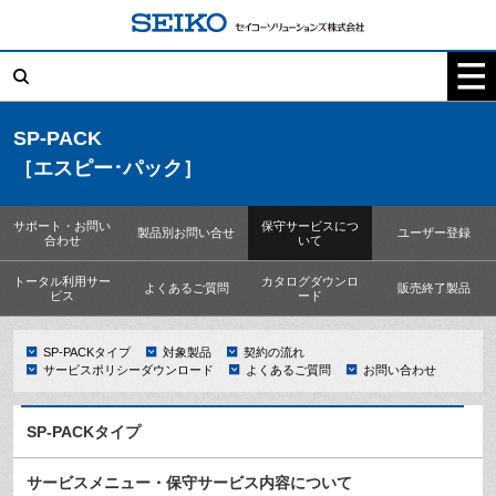
コ
ン
テ
検
ン
索:
ツ
へ
ス
キ
SP-PACK
ッ
［エスピー･パック］
プ
サポート・お問い
保守サービスにつ
製品別お問い合せ
ユーザー登録
合わせ
いて
トータル利用サー
カタログダウンロ
よくあるご質問
販売終了製品
ビス
ード
SP-PACKタイプ
対象製品
契約の流れ
サービスポリシーダウンロード
よくあるご質問
お問い合わせ
SP-PACKタイプ
サービスメニュー・保守サービス内容について