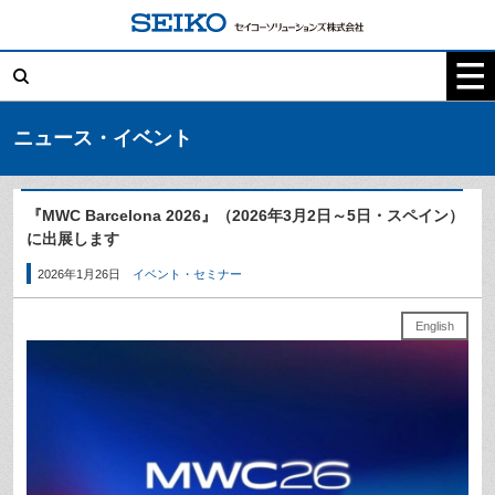
コ
ン
テ
検
ン
索:
ツ
へ
ス
キ
ニュース・イベント
ッ
プ
『MWC Barcelona 2026』（2026年3月2日～5日・スペイン）
に出展します
2026年1月26日
イベント・セミナー
English