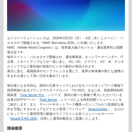
セイコーソリューションズは、2026年3月2日（月）～5日（木）にスペイン・バ
ルセロナで開催される『MWC Barcelona 2026』に出展いたします。
MWC（Mobile World Congress）は、世界最大級のモバイル・通信業界向け国際
展示会です。
毎年スペイン・バルセロナで開催され、通信事業者、ネットワークベンダー、IT
企業、スタートアップなどが一堂に会し、5G／6G、クラウド、IoT、AI、デジタ
ルインフラなど最先端の技術やビジネス動向が発信されます。
展示に加え、基調講演やカンファレンスを通じて、業界の将来像や新たな連携が
生まれる場として高い注目を集めています。
初出展となる今回は、国内の主要キャリアにおけるモバイルネットワーク構築で
採用実績のあるグランドマスタークロック「TS-2922」をはじめ、高精度時刻同
期装置「
Time Server Pro.
」シリーズ、国内の様々な業種で導入いただいている
従来のNTPサーバー「
Time Server
」シリーズによる時刻同期ソリューションを
ご紹介します。また、サーバーやネットワーク機器へのシンプルかつ直感的な操
作を可能にするセキュアなアクセス管理ソフトウェア「
SmartJumper
」、ならび
にネットワーク運用管理の最後のライフラインを担うコンソールサーバー
「
SmartCS NS-2250
」活用した運用自動化をご提案いたします。
開催概要