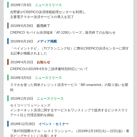
2019年7月4日
ニュースリリース
吉野家がCREPiCO決済情報処理センターを利用し
主要電子マネー決済サービスの導入を完了
2019年6月29日
販売終了
CREPiCO モバイル決済端末「AT-2200シリーズ」販売終了のお知らせ
2019年6月19日
メディア掲載
「ペイメントナビ」（TIプランニング社）に弊社CREPiCO決済センターに関す
る記事が掲載されました
2019年4月15日
お知らせ
CREPiCOの2019年4月分ご請求書特別対応について
2019年3月5日
ニュースリリース
スマホを使った簡単クレジット決済サービス「BR smartshot」の取り扱いを開
始
2019年2月15日
ニュースリリース
セイコーソリューションズ
インターネット決済に関するサービスをワンストップで提供するビジネスラリ
アート社と代理店契約を締結
2018年12月28日
イベント・セミナー
『第47回国際ホテル・レストランショー』（2019年2月19日(火)～22日(金)・東
京ビッグサイト）に出展します