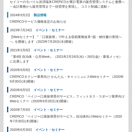
セイコーのモバイル決済端末CREPiCOが東計電算の販売管理システムと連携へ
～会計業務から販売管理まで一括管理を実現し、コスト削減に貢献～
2024年9月2日
製品情報
CREPiCOサービス価格改定のお知らせ
2023年7月24日
イベント・セミナー
【Webセミナー】『「口座振替」で叶える収税業務改革~脱・納付書の実現へ
~』を開催します（2023年7月26日(水)開催）
2021年2月8日
イベント・セミナー
『第4回 自治体・公共Week』（2021年2月24日(水)～26日(金)・幕張メッセ）
に出展します
2020年9月8日
イベント・セミナー
CREPiCOタクシー業界向け かんたん・キャッシュレスWebセミナー （2020年
9月30日(水)開催）
2020年8月5日
イベント・セミナー
CREPiCO「ペイジー口座振替受付サービス」フィットネス・スポーツ業界向け
Webセミナー（2020年8月26日(水)開催）
2020年7月9日
イベント・セミナー
CREPiCO「ペイジー口座振替受付サービス」自治体向けWebセミナー（2020
年7月30日(木)開催）
2020年6月30日
イベント・セミナー