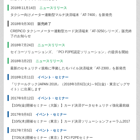
2018年11月14日
ニュースリリース
タクシー向けメーター連動型マルチ決済端末「AT-7400」を新発売
2018年9月30日
販売終了
CREPiCO タクシーメーター連動型カード決済端末「AT-3250シリーズ」販売終
了のお知らせ
2018年7月24日
ニュースリリース
セイコーソリューションズ、「PCI P2PE認定ソリューション」の提供を開始
2018年3月2日
ニュースリリース
最新のセキュリティ規格に準拠したモバイル決済端末「AT-2300」を新発売
2018年2月11日
イベント・セミナー
『リテールテックJAPAN 2018』（2018年3月6日(火)～9日(金)・東京ビッグサ
イト）に出展します
2017年9月12日
イベント・セミナー
【10/6(金)開催セミナー（大阪）】カード決済データセキュリティ強化最前線
2017年9月6日
イベント・セミナー
【10/5(木)開催セミナー（東京）】カード決済ソリューションフォーラム2017
2017年7月5日
イベント・セミナー
【7/26(水)開催セミナー（東京）】PCI P2PEセミナー