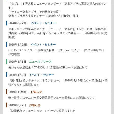
「タブレット導入校のニュースタンダード 辞書アプリの選定と導入のポイン
ト」
～セイコー辞書アプリ、その機能や特長～
辞書アプリ導入支援セミナー（2020年7月3日(金)～開催）
2020年6月23日
イベント・セミナー
セキュリティ対策Webセミナー「ニューノーマルにおけるサービス・業務の非
対面化 ～顧客を守る・会社を守るセキュリティの要点～」（2020年7月8日(水)
開催）
2020年6月14日
イベント・セミナー
CREPiCO「ペイジー口座振替受付サービス」Webセミナー（2020年6月25日
(木)開催）
2020年3月6日
ニュースリリース
モバイル決済端末「AT-2300」が12種類のQRコード決済に対応
2020年1月9日
イベント・セミナー
『第48回国際ホテル・レストランショー』（2020年2月18日(火)～21日(金)・幕
張メッセ）に出展します
2019年11月8日
お知らせ
弊社決済システムの全国交通系電子マネー事業者による承認について
2019年8月2日
お知らせ
「決済代行ソリューション」のページを公開しました