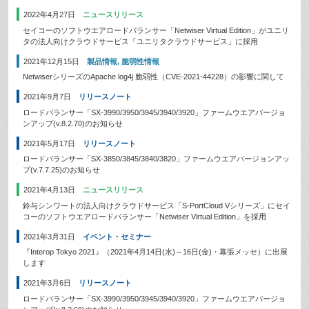
2022年4月27日
ニュースリリース
セイコーのソフトウエアロードバランサー「Netwiser Virtual Edition」がユニリ
タの法人向けクラウドサービス「ユニリタクラウドサービス」に採用
2021年12月15日
製品情報
,
脆弱性情報
NetwiserシリーズのApache log4j 脆弱性（CVE-2021-44228）の影響に関して
2021年9月7日
リリースノート
ロードバランサー「SX-3990/3950/3945/3940/3920」ファームウエアバージョ
ンアップ(v.8.2.70)のお知らせ
2021年5月17日
リリースノート
ロードバランサー「SX-3850/3845/3840/3820」ファームウエアバージョンアッ
プ(v.7.7.25)のお知らせ
2021年4月13日
ニュースリリース
鈴与シンワートの法人向けクラウドサービス「S-PortCloud Vシリーズ」にセイ
コーのソフトウエアロードバランサー「Netwiser Virtual Edition」を採用
2021年3月31日
イベント・セミナー
『Interop Tokyo 2021』（2021年4月14日(水)～16日(金)・幕張メッセ）に出展
します
2021年3月6日
リリースノート
ロードバランサー「SX-3990/3950/3945/3940/3920」ファームウエアバージョ