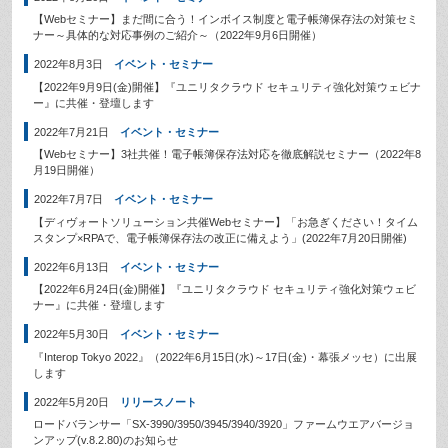
【Webセミナー】まだ間に合う！インボイス制度と電子帳簿保存法の対策セミ
ナー～具体的な対応事例のご紹介～（2022年9月6日開催）
2022年8月3日
イベント・セミナー
【2022年9月9日(金)開催】『ユニリタクラウド セキュリティ強化対策ウェビナ
ー』に共催・登壇します
2022年7月21日
イベント・セミナー
【Webセミナー】3社共催！電子帳簿保存法対応を徹底解説セミナー（2022年8
月19日開催）
2022年7月7日
イベント・セミナー
【ディヴォートソリューション共催Webセミナー】「お急ぎください！タイム
スタンプ×RPAで、電子帳簿保存法の改正に備えよう」(2022年7月20日開催)
2022年6月13日
イベント・セミナー
【2022年6月24日(金)開催】『ユニリタクラウド セキュリティ強化対策ウェビ
ナー』に共催・登壇します
2022年5月30日
イベント・セミナー
『Interop Tokyo 2022』（2022年6月15日(水)～17日(金)・幕張メッセ）に出展
します
2022年5月20日
リリースノート
ロードバランサー「SX-3990/3950/3945/3940/3920」ファームウエアバージョ
ンアップ(v.8.2.80)のお知らせ