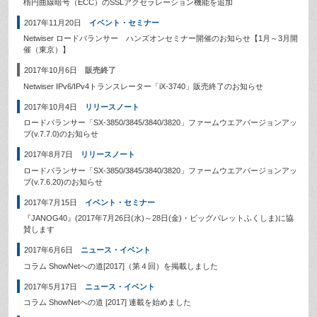
楕円曲線暗号（ECC）のSSLアクセラレーション機能を追加
2017年11月20日
イベント・セミナー
Netwiser ロードバランサー ハンズオンセミナー開催のお知らせ【1月～3月開
催（東京）】
2017年10月6日
販売終了
Netwiser IPv6/IPv4トランスレーター「iX-3740」販売終了のお知らせ
2017年10月4日
リリースノート
ロードバランサー「SX-3850/3845/3840/3820」ファームウエアバージョンアッ
プ(v.7.7.0)のお知らせ
2017年8月7日
リリースノート
ロードバランサー「SX-3850/3845/3840/3820」ファームウエアバージョンアッ
プ(v.7.6.20)のお知らせ
2017年7月15日
イベント・セミナー
『JANOG40』(2017年7月26日(水)～28日(金)・ビッグパレットふくしま)に協
賛します
2017年6月6日
ニュース・イベント
コラム ShowNetへの道[2017]（第４回）を掲載しました
2017年5月17日
ニュース・イベント
コラム ShowNetへの道 [2017] 連載を始めました