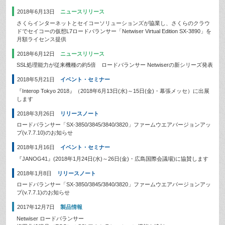
2018年6月13日
ニュースリリース
さくらインターネットとセイコーソリューションズが協業し、さくらのクラウ
ドでセイコーの仮想L7ロードバランサー「Netwiser Virtual Edition SX-3890」を
月額ライセンス提供
2018年6月12日
ニュースリリース
SSL処理能力が従来機種の約5倍 ロードバランサー Netwiserの新シリーズ発表
2018年5月21日
イベント・セミナー
『Interop Tokyo 2018』（2018年6月13日(水)～15日(金)・幕張メッセ）に出展
します
2018年3月26日
リリースノート
ロードバランサー「SX-3850/3845/3840/3820」ファームウエアバージョンアッ
プ(v.7.7.10)のお知らせ
2018年1月16日
イベント・セミナー
『JANOG41』(2018年1月24日(水)～26日(金)・広島国際会議場)に協賛します
2018年1月8日
リリースノート
ロードバランサー「SX-3850/3845/3840/3820」ファームウエアバージョンアッ
プ(v.7.7.1)のお知らせ
2017年12月7日
製品情報
Netwiser ロードバランサー