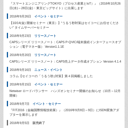
『スマートエンジニアリングTOKYO（プロセス産業とIoT）』（2016年10月26
日(水)～28日(金)・東京ビッグサイト）に出展します
2016年9月26日
イベント・セミナー
【10/14(金) 開催セミナー（東京）】“うるう秒対策はセイコーにお任せくださ
い” タイムサーバーセミナー
2016年9月23日
リリースノート
CAPSシリーズ リリースノート：CAPS P-QVIC/端末接続インターフェースオプ
ション（電子マネー版） Version1.1.1E
2016年9月20日
リリースノート
CAPSシリーズ リリースノート：CAPS売上データ作成オプション Version 4.1.4
2016年9月16日
ニュース・イベント
コラム【セイコーの「うるう秒｣対策】第４回掲載しました
2016年9月15日
イベント・セミナー
Netwiser ロードバランサー ハンズオンセミナー開催のお知らせ（10月～12月
開催）
2016年9月7日
イベント・セミナー
『FIT2016（金融国際情報技術展）』（2016年9月8日～9日）にISDN変換アダ
プターを展示します
2016年9月5日
販売終了