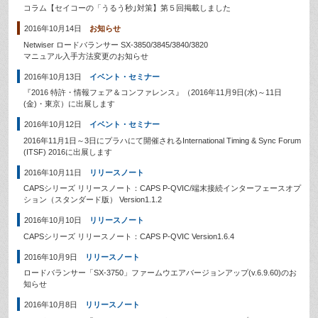
コラム【セイコーの「うるう秒｣対策】第５回掲載しました
2016年10月14日
お知らせ
Netwiser ロードバランサー SX-3850/3845/3840/3820
マニュアル入手方法変更のお知らせ
2016年10月13日
イベント・セミナー
『2016 特許・情報フェア＆コンファレンス』（2016年11月9日(水)～11日
(金)・東京）に出展します
2016年10月12日
イベント・セミナー
2016年11月1日～3日にプラハにて開催されるInternational Timing & Sync Forum
(ITSF) 2016に出展します
2016年10月11日
リリースノート
CAPSシリーズ リリースノート：CAPS P-QVIC/端末接続インターフェースオプ
ション（スタンダード版） Version1.1.2
2016年10月10日
リリースノート
CAPSシリーズ リリースノート：CAPS P-QVIC Version1.6.4
2016年10月9日
リリースノート
ロードバランサー「SX-3750」ファームウエアバージョンアップ(v.6.9.60)のお
知らせ
2016年10月8日
リリースノート