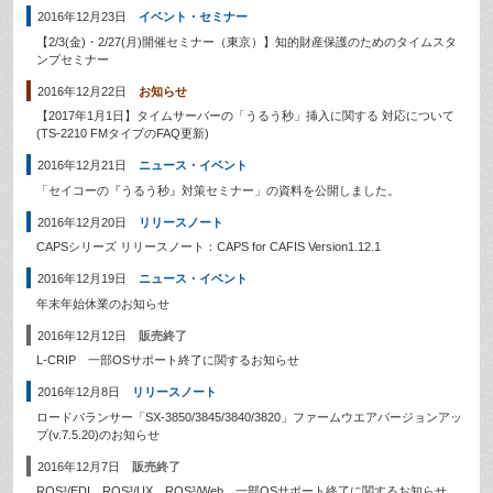
2016年12月23日
イベント・セミナー
【2/3(金)・2/27(月)開催セミナー（東京）】知的財産保護のためのタイムスタ
ンプセミナー
2016年12月22日
お知らせ
【2017年1月1日】タイムサーバーの「うるう秒」挿入に関する 対応について
(TS-2210 FMタイプのFAQ更新)
2016年12月21日
ニュース・イベント
「セイコーの『うるう秒』対策セミナー」の資料を公開しました。
2016年12月20日
リリースノート
CAPSシリーズ リリースノート：CAPS for CAFIS Version1.12.1
2016年12月19日
ニュース・イベント
年末年始休業のお知らせ
2016年12月12日
販売終了
L-CRIP 一部OSサポート終了に関するお知らせ
2016年12月8日
リリースノート
ロードバランサー「SX-3850/3845/3840/3820」ファームウエアバージョンアッ
プ(v.7.5.20)のお知らせ
2016年12月7日
販売終了
ROS³/EDI、ROS³/UX、ROS³/Web 一部OSサポート終了に関するお知らせ