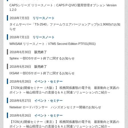
CAPSシリーズ リリースノート：CAPS P-QVIC/運用管理オプション Version
1.2.0
2016年7月3日
リリースノート
タイムサーバー「TS-2540」ファームウエアバージョンアップ(v.1.9060)のお知
らせ
2016年7月1日
リリースノート
WINSAM リリースノート：V7M5 Second Edition PTF01(R01)
2016年6月30日
販売終了
Sphinx 一部OSサポート終了に関するお知らせ
2016年6月29日
販売終了
IXSAM 一部OSサポート終了に関するお知らせ
2016年6月28日
イベント・セミナー
【7/29(金)開催セミナー（大阪）】 税務関係書類の電子化 最新動向と実践の
ポイント ～袖山税理士への直接Ｑ＆Ａと関連ソリューションのご紹介～
2016年6月27日
イベント・セミナー
Netwiser ロードバランサー ハンズオンセミナー開催のお知らせ
2016年6月26日
イベント・セミナー
【7/26(火)開催セミナー（東京）】 税務関係書類の電子化 最新動向と実践の
ポイント ～袖山税理士への直接Ｑ＆Ａと関連ソリューションのご紹介～