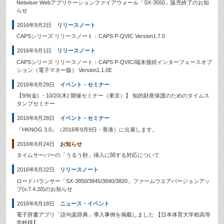
Netwiser Webアプリケーションファイアウォール「SX-3550」販売終了のお知
らせ
2016年9月2日
リリースノート
CAPSシリーズ リリースノート：CAPS P-QVIC Version1.7.0
2016年9月1日
リリースノート
CAPSシリーズ リリースノート：CAPS P-QVIC/端末接続インターフェースオプ
ション（電子マネー版） Version1.1.0E
2016年8月29日
イベント・セミナー
【9/9(金) ・10/20(木) 開催セミナー（東京）】 知的財産保護のためのタイムス
タンプセミナー
2016年8月28日
イベント・セミナー
『HKNOG 3.0』（2016年9月9日・香港）に出展します。
2016年8月24日
お知らせ
タイムサーバーの「うるう秒」挿入に関する対応について
2016年8月22日
リリースノート
ロードバランサー「SX-3850/3845/3840/3820」ファームウエアバージョンアッ
プ(v.7.4.20)のお知らせ
2016年8月18日
ニュース・イベント
電子辞書アプリ「語句楽辞典」導入事例を掲載しました 【日本体育大学柏高等
学校様】