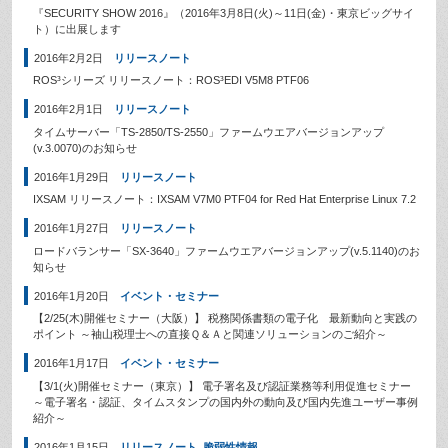
『SECURITY SHOW 2016』（2016年3月8日(火)～11日(金)・東京ビッグサイ
ト）に出展します
2016年2月2日
リリースノート
ROS³シリーズ リリースノート：ROS³EDI V5M8 PTF06
2016年2月1日
リリースノート
タイムサーバー「TS-2850/TS-2550」ファームウエアバージョンアップ
(v.3.0070)のお知らせ
2016年1月29日
リリースノート
IXSAM リリースノート：IXSAM V7M0 PTF04 for Red Hat Enterprise Linux 7.2
2016年1月27日
リリースノート
ロードバランサー「SX-3640」ファームウエアバージョンアップ(v.5.1140)のお
知らせ
2016年1月20日
イベント・セミナー
【2/25(木)開催セミナー（大阪）】 税務関係書類の電子化 最新動向と実践の
ポイント ～袖山税理士への直接Ｑ＆Ａと関連ソリューションのご紹介～
2016年1月17日
イベント・セミナー
【3/1(火)開催セミナー（東京）】 電子署名及び認証業務等利用促進セミナー
～電子署名・認証、タイムスタンプの国内外の動向及び国内先進ユーザー事例
紹介～
2016年1月15日
リリースノート
,
脆弱性情報