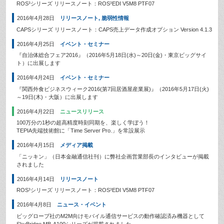
ROS³シリーズ リリースノート：ROS³EDI V5M8 PTF07
2016年4月28日
リリースノート
,
脆弱性情報
CAPSシリーズ リリースノート：CAPS売上データ作成オプション Version 4.1.3
2016年4月25日
イベント・セミナー
『自治体総合フェア2016』（2016年5月18日(水)～20日(金)・東京ビッグサイ
ト）に出展します
2016年4月24日
イベント・セミナー
『関西外食ビジネスウィーク2016(第7回居酒屋産業展)』（2016年5月17日(火)
～19日(木)・大阪）に出展します
2016年4月22日
ニュースリリース
100万分の1秒の超高精度時刻同期を、楽しく学ぼう！
TEPIA先端技術館に「Time Server Pro.」を常設展示
2016年4月15日
メディア掲載
「ニッキン」（日本金融通信社刊）に弊社企画営業部長のインタビューが掲載
されました
2016年4月14日
リリースノート
ROS³シリーズ リリースノート：ROS³EDI V5M8 PTF07
2016年4月8日
ニュース・イベント
ビッグローブ社のM2M向けモバイル通信サービスの動作確認済み機器として
SkyBridge MB-A100シリーズが掲載されました