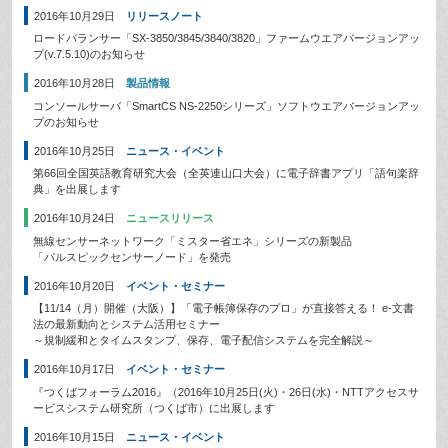
2016年10月29日
リリースノート
ロードバランサー「SX-3850/3845/3840/3820」ファームウエアバージョンアッ
プ(v.7.5.10)のお知らせ
2016年10月28日
製品情報
コンソールサーバ「SmartCS NS-2250シリーズ」ソフトウエアバージョンアッ
プのお知らせ
2016年10月25日
ニュース・イベント
第66回全国英語教育研究大会（全英連山口大会）に電子辞書アプリ「語句楽辞
典」を出展します
2016年10月24日
ニュースリリース
無線センサーネットワーク「ミスター省エネ」シリーズの新製品
「パルスピックセンサーノード」を発売
2016年10月20日
イベント・セミナー
【11/14（月）開催（大阪）】「電子帳簿保存のプロ」が直接答える！ e-文書
法の最新動向とシステム活用セミナー
～規制緩和とタイムスタンプ、保存、電子配信システムを完全解説～
2016年10月17日
イベント・セミナー
『つくばフォーラム2016』（2016年10月25日(火)・26日(水)・NTTアクセスサ
ービスシステム研究所（つくば市）に出展します
2016年10月15日
ニュース・イベント