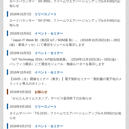
ロードバランサー「SX-3550」ファームウエアバージョンアップ(v.6.9.60)のお
知らせ
2016年10月7日
リリースノート
ロードバランサー「SX-3740」ファームウエアバージョンアップ(v.6.9.60)のお
知らせ
2016年10月6日
イベント・セミナー
『Japan IT Week 秋（第2回 IoT／M2M展 秋）』（2016年10月26日(水)～28日
(金)・幕張メッセ）にて通信モジュールを展示します
2016年10月5日
イベント・セミナー
『IoT Technology 2016／IoT総合技術展』（2016年11月16日(水)～18日(金)・
パシフィコ横浜）にて通信モジュール・無線ルーターを展示します
2016年10月4日
イベント・セミナー
【10/25（火）開催セミナー（東京）】電子契約セミナー「契約書の電子化のメ
リットと導入のポイント」
2016年9月30日
お知らせ
「かんたんタイムスタンプ」サービス提供終了のお知らせ
2016年9月28日
リリースノート
タイムサーバー「TS-2210」ファームウエアバージョンアップ(v.4.2030)のお知
らせ
2016年9月27日
イベント・セミナー