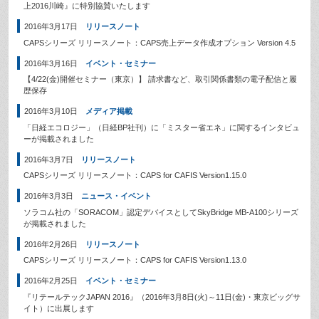
上2016川崎』に特別協賛いたします
2016年3月17日
リリースノート
CAPSシリーズ リリースノート：CAPS売上データ作成オプション Version 4.5
2016年3月16日
イベント・セミナー
【4/22(金)開催セミナー（東京）】 請求書など、取引関係書類の電子配信と履
歴保存
2016年3月10日
メディア掲載
「日経エコロジー」（日経BP社刊）に「ミスター省エネ」に関するインタビュ
ーが掲載されました
2016年3月7日
リリースノート
CAPSシリーズ リリースノート：CAPS for CAFIS Version1.15.0
2016年3月3日
ニュース・イベント
ソラコム社の「SORACOM」認定デバイスとしてSkyBridge MB-A100シリーズ
が掲載されました
2016年2月26日
リリースノート
CAPSシリーズ リリースノート：CAPS for CAFIS Version1.13.0
2016年2月25日
イベント・セミナー
『リテールテックJAPAN 2016』（2016年3月8日(火)～11日(金)・東京ビッグサ
イト）に出展します