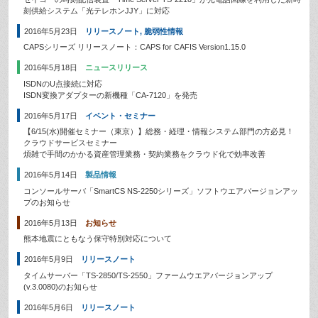
刻供給システム「光テレホンJJY」に対応
2016年5月23日
リリースノート
,
脆弱性情報
CAPSシリーズ リリースノート：CAPS for CAFIS Version1.15.0
2016年5月18日
ニュースリリース
ISDNのU点接続に対応
ISDN変換アダプターの新機種「CA-7120」を発売
2016年5月17日
イベント・セミナー
【6/15(水)開催セミナー（東京）】総務・経理・情報システム部門の方必見！
クラウドサービスセミナー
煩雑で手間のかかる資産管理業務・契約業務をクラウド化で効率改善
2016年5月14日
製品情報
コンソールサーバ「SmartCS NS-2250シリーズ」ソフトウエアバージョンアッ
プのお知らせ
2016年5月13日
お知らせ
熊本地震にともなう保守特別対応について
2016年5月9日
リリースノート
タイムサーバー「TS-2850/TS-2550」ファームウエアバージョンアップ
(v.3.0080)のお知らせ
2016年5月6日
リリースノート