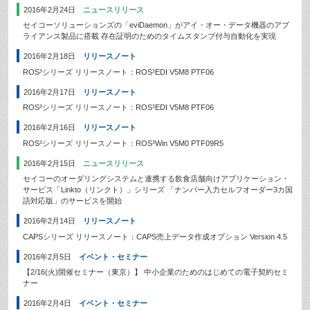
2016年2月24日
ニュースリリース
セイコーソリューションズの「eviDaemon」がアイ・オー・データ機器のアプ
ライアンス製品に搭載 存在証明のためのタイムスタンプ付与自動化を実現
2016年2月18日
リリースノート
ROS³シリーズ リリースノート：ROS³EDI V5M8 PTF06
2016年2月17日
リリースノート
ROS³シリーズ リリースノート：ROS³EDI V5M8 PTF06
2016年2月16日
リリースノート
ROS³シリーズ リリースノート：ROS³Win V5M0 PTF09R5
2016年2月15日
ニュースリリース
セイコーのオーダリングシステムと連携する飲食店舗向けアプリケーション・
サービス「Linkto（リンクト）」シリーズ 「ナンバー入力セルフオーダー3カ国
語対応版」のサービスを開始
2016年2月14日
リリースノート
CAPSシリーズ リリースノート：CAPS売上データ作成オプション Version 4.5
2016年2月5日
イベント・セミナー
【2/16(火)開催セミナー（東京）】 中小企業のためのはじめての電子契約セミ
ナー
2016年2月4日
イベント・セミナー