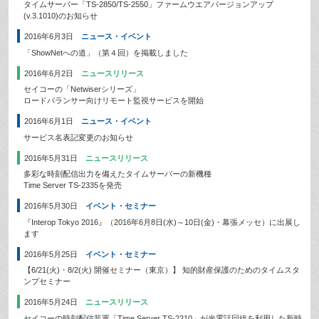
タイムサーバー「TS-2850/TS-2550」ファームウエアバージョンアップ
(v.3.1010)のお知らせ
2016年6月3日
ニュース・イベント
「ShowNetへの道」（第４回）を掲載しました
2016年6月2日
ニュースリリース
セイコーの「Netwiserシリーズ」
ロードバランサー向けリモート監視サービスを開始
2016年6月1日
ニュース・イベント
サービス名表記変更のお知らせ
2016年5月31日
ニュースリリース
多彩な時刻配信出力を備えたタイムサーバーの新機種
Time Server TS-2335を発売
2016年5月30日
イベント・セミナー
『Interop Tokyo 2016』（2016年6月8日(水)～10日(金)・幕張メッセ）に出展し
ます
2016年5月25日
イベント・セミナー
【6/21(火)・8/2(火) 開催セミナー（東京）】 知的財産保護のためのタイムスタ
ンプセミナー
2016年5月24日
ニュースリリース
セイコーの時刻配信装置「Time Server TS-2210」が光電話回線を利用した新時