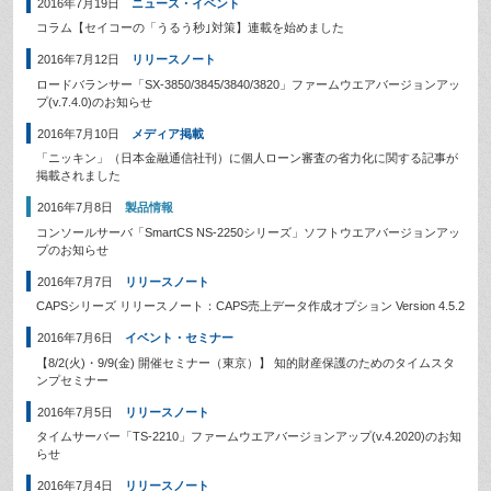
2016年7月19日
ニュース・イベント
コラム【セイコーの「うるう秒｣対策】連載を始めました
2016年7月12日
リリースノート
ロードバランサー「SX-3850/3845/3840/3820」ファームウエアバージョンアッ
プ(v.7.4.0)のお知らせ
2016年7月10日
メディア掲載
「ニッキン」（日本金融通信社刊）に個人ローン審査の省力化に関する記事が
掲載されました
2016年7月8日
製品情報
コンソールサーバ「SmartCS NS-2250シリーズ」ソフトウエアバージョンアッ
プのお知らせ
2016年7月7日
リリースノート
CAPSシリーズ リリースノート：CAPS売上データ作成オプション Version 4.5.2
2016年7月6日
イベント・セミナー
【8/2(火)・9/9(金) 開催セミナー（東京）】 知的財産保護のためのタイムスタ
ンプセミナー
2016年7月5日
リリースノート
タイムサーバー「TS-2210」ファームウエアバージョンアップ(v.4.2020)のお知
らせ
2016年7月4日
リリースノート