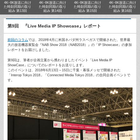
4K･8K放送に向け
4K･8K放送に向け
4K･8K放送に向け
4K･8K放送に向け
た時刻同期の取り
た時刻同期の取り
た時刻同期の取り
た時刻同期の取り
組み 第13回
組み 第14回
組み 第15回
組み 第16回
第9回 『Live Media IP Showcase』レポート
前回のコラム
では、2018年4月に米国ネバダ州ラスベガスで開催された、世界最
大の放送機器展覧会『NAB Show 2018（NAB2018）』の「IP Showcase」の参加
レポートをお届けしました。
第9回は、筆者が企画立案から携わりましたイベント「Live Media IP
ShowCase」についてのレポートをお送りします。
このイベントは、2018年6月13日～15日に千葉・幕張メッセで開催された
「Interop Tokyo 2018」「Connected Media Tokyo 2018」の合同企画イベントで
す。