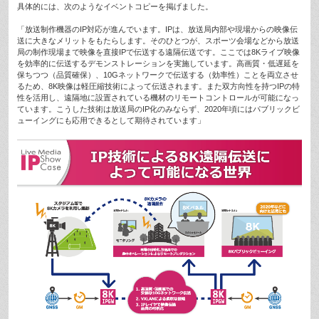
具体的には、次のようなイベントコピーを掲げました。
「放送制作機器のIP対応が進んでいます。IPは、放送局内部や現場からの映像伝
送に大きなメリットをもたらします。そのひとつが、スポーツ会場などから放送
局の制作現場まで映像を直接IPで伝送する遠隔伝送です。ここでは8Kライブ映像
を効率的に伝送するデモンストレーションを実施しています。高画質・低遅延を
保ちつつ（品質確保）、10Gネットワークで伝送する（効率性）ことを両立させ
るため、8K映像は軽圧縮技術によって伝送されます。また双方向性を持つIPの特
性を活用し、遠隔地に設置されている機材のリモートコントロールが可能になっ
ています。こうした技術は放送局のIP化のみならず、2020年頃にはパブリックビ
ューイングにも応用できるとして期待されています」