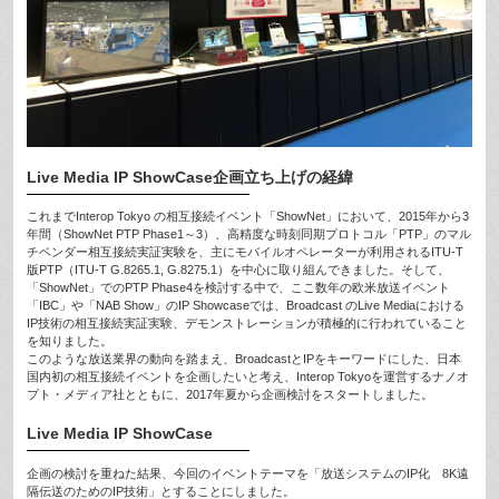
Live Media IP ShowCase企画立ち上げの経緯
これまでInterop Tokyo の相互接続イベント「ShowNet」において、2015年から3
年間（ShowNet PTP Phase1～3）、高精度な時刻同期プロトコル「PTP」のマル
チベンダー相互接続実証実験を、主にモバイルオペレーターが利用されるITU-T
版PTP（ITU-T G.8265.1, G.8275.1）を中心に取り組んできました。そして、
「ShowNet」でのPTP Phase4を検討する中で、ここ数年の欧米放送イベント
「IBC」や「NAB Show」のIP Showcaseでは、Broadcast のLive Mediaにおける
IP技術の相互接続実証実験、デモンストレーションが積極的に行われていること
を知りました。
このような放送業界の動向を踏まえ、BroadcastとIPをキーワードにした、日本
国内初の相互接続イベントを企画したいと考え、Interop Tokyoを運営するナノオ
プト・メディア社とともに、2017年夏から企画検討をスタートしました。
Live Media IP ShowCase
企画の検討を重ねた結果、今回のイベントテーマを「放送システムのIP化 8K遠
隔伝送のためのIP技術」とすることにしました。