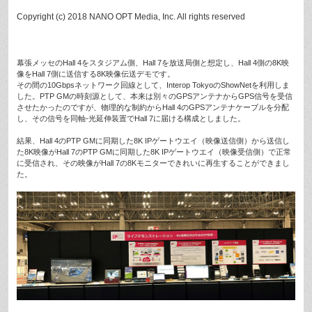
Copyright (c) 2018 NANO OPT Media, Inc. All rights reserved
幕張メッセのHall 4をスタジアム側、Hall 7を放送局側と想定し、Hall 4側の8K映
像をHall 7側に送信する8K映像伝送デモです。
その間の10Gbpsネットワーク回線として、Interop TokyoのShowNetを利用しま
した。PTP GMの時刻源として、本来は別々のGPSアンテナからGPS信号を受信
させたかったのですが、物理的な制約からHall 4のGPSアンテナケーブルを分配
し、その信号を同軸-光延伸装置でHall 7に届ける構成としました。
結果、Hall 4のPTP GMに同期した8K IPゲートウエイ（映像送信側）から送信し
た8K映像がHall 7のPTP GMに同期した8K IPゲートウエイ（映像受信側）で正常
に受信され、その映像がHall 7の8Kモニターできれいに再生することができまし
た。