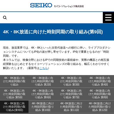
コ
ン
テ
検
ン
索:
ツ
へ
ス
キ
4K・8K放送に向けた時刻同期の取り組み(第9回)
ッ
プ
現在、放送業界では、4K・8Kといった次世代放送への移行に伴い、ライブプロダクシ
ョンシステムについてもIP化の波が押し寄せています。IP化で重要となるのが「時刻
同期」です。
本コラムでは、映像分野におけるIPでの同期技術の最前線や、実際の機器との相互接
続実験をはじめとするセイコーソリューションズの取り組みを、幅広くわかりやすく
解説いたします。（最新号は
こちら
）
4K・8K放送に向
4K・8K放送に向
4K・8K放送に向
4K・8K放送に向
けた時刻同期の取
けた時刻同期の取
けた時刻同期の取
けた時刻同期の取
り組み
り組み 第2回
り組み 第3回
り組み 第4回
4K・8K放送に向
4K・8K放送に向
4K・8K放送に向
4K・8K放送に向
けた時刻同期の取
けた時刻同期の取
けた時刻同期の取
けた時刻同期の取
り組み 第5回
り組み 第6回
り組み 第7回
り組み 第8回
4K・8K放送に向
4K･8K放送に向け
4K･8K放送に向け
4K･8K放送に向け
けた時刻同期の取
た時刻同期の取り
た時刻同期の取り
た時刻同期の取り
り組み(第9回)
組み 第10回
組み 第11回
組み 第12回