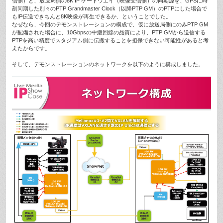
信側）と、放送局側の8K IP ゲートウエイ（映像受信側）の同期源を、GPSに時
刻同期した別々のPTP Grandmaster Clock（以降PTP GM）のPTPにした場合で
もIP伝送できちんと8K映像が再生できるか、ということでした。
なぜなら、今回のデモンストレーションの構成で、仮に放送局側にのみPTP GM
が配備された場合に、10Gbpsの中継回線の品質により、PTP GMから送信する
PTPを高い精度でスタジアム側に伝搬することを担保できない可能性があると考
えたからです。
そして、デモンストレーションのネットワークを以下のように構成しました。