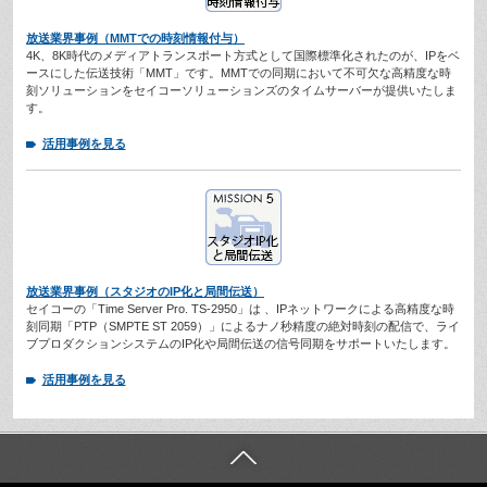
放送業界事例（MMTでの時刻情報付与）
4K、8K時代のメディアトランスポート方式として国際標準化されたのが、IPをベ
ースにした伝送技術「MMT」です。MMTでの同期において不可欠な高精度な時
刻ソリューションをセイコーソリューションズのタイムサーバーが提供いたしま
す。
活用事例を見る
放送業界事例（スタジオのIP化と局間伝送）
セイコーの「Time Server Pro. TS-2950」は 、IPネットワークによる高精度な時
刻同期「PTP（SMPTE ST 2059）」によるナノ秒精度の絶対時刻の配信で、ライ
ブプロダクションシステムのIP化や局間伝送の信号同期をサポートいたします。
活用事例を見る