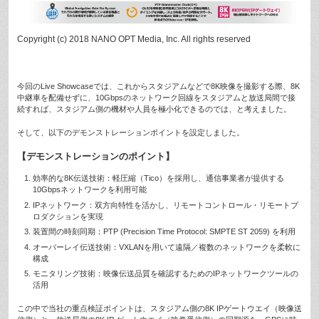
Copyright (c) 2018 NANO OPT Media, Inc. All rights reserved
今回のLive Showcaseでは、これからスタジアムなどで8K映像を撮影する際、8K
中継車を配備せずに、10Gbpsのネットワーク回線をスタジアムと放送局間で接
続すれば、スタジアム側の機材や人員を極小化できるのでは、と考えました。
そして、以下のデモンストレーションポイントを設定しました。
【デモンストレーションのポイント】
効率的な8K伝送技術：軽圧縮（Tico）を採用し、通信事業者が提供する
10Gbpsネットワークを利用可能
IPネットワーク：双方向特性を活かし、リモートコントロール・リモートプ
ロダクションを実現
装置間の時刻同期：PTP (Precision Time Protocol: SMPTE ST 2059) を利用
オーバーレイ伝送技術：VXLANを用いて遠隔／複数のネットワークを柔軟に
構成
モニタリング技術：映像伝送品質を確認するためのIPネットワークツールの
活用
この中で当社の重点検証ポイントは、スタジアム側の8K IPゲートウエイ（映像送