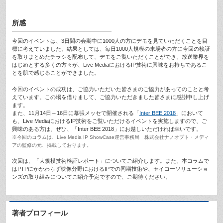
所感
今回のイベントは、3日間の会期中に1000人の方にデモを見ていただくことを目
標に考えていました。結果としては、毎日1000人規模の来場者の方に今回の検証
を取りまとめたチラシを配布して、デモをご覧いただくことができ、放送業界を
はじめとする多くの方々が、Live MediaにおけるIP技術に興味をお持ちであるこ
とを肌で感じることができました。
今回のイベントの成功は、ご協力いただいた皆さまのご協力があってのことと考
えています。この場を借りまして、ご協力いただきました皆さまに感謝申し上げ
ます。
また、11月14日～16日に幕張メッセで開催される「
Inter BEE 2018
」において
も、Live MediaにおけるIP技術をご覧いただけるイベントを実施しますので、ご
興味のある方は、ぜひ、「Inter BEE 2018」にお越しいただければ幸いです。
※今回のコラムは、Live Media IP ShowCase運営事務局 株式会社ナノオプト・メディ
アの監修の元、掲載しております。
次回は、「大規模技術検証レポート」についてご紹介します。また、本コラムで
はPTPにかかわらず映像分野におけるIPでの同期技術や、セイコーソリューショ
ンズの取り組みについてご紹介予定ですので、ご期待ください。
著者プロフィール