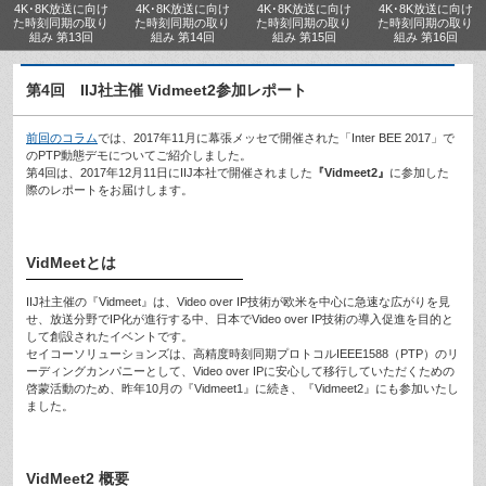
4K･8K放送に向け
4K･8K放送に向け
4K･8K放送に向け
4K･8K放送に向け
た時刻同期の取り
た時刻同期の取り
た時刻同期の取り
た時刻同期の取り
組み 第13回
組み 第14回
組み 第15回
組み 第16回
第4回 IIJ社主催 Vidmeet2参加レポート
前回のコラム
では、2017年11月に幕張メッセで開催された「Inter BEE 2017」で
のPTP動態デモについてご紹介しました。
第4回は、2017年12月11日にIIJ本社で開催されました
『Vidmeet2』
に参加した
際のレポートをお届けします。
VidMeetとは
IIJ社主催の『Vidmeet』は、Video over IP技術が欧米を中心に急速な広がりを見
せ、放送分野でIP化が進行する中、日本でVideo over IP技術の導入促進を目的と
して創設されたイベントです。
セイコーソリューションズは、高精度時刻同期プロトコルIEEE1588（PTP）のリ
ーディングカンパニーとして、Video over IPに安心して移行していただくための
啓蒙活動のため、昨年10月の『Vidmeet1』に続き、『Vidmeet2』にも参加いたし
ました。
VidMeet2 概要