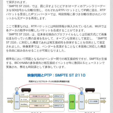
て採択されます。
「SMPTE ST 2110」では、図に示すようにビデオ/オーディオ/アンシラリーデー
タをSDI信号から分離/分割し、それぞれをRTPパケットとしてIP網に送出、RTP
パケットを受信したIPコンバーターでは、時刻情報に基づき分離/分割されたパケ
ットから元データを再現します。
ここで重要なのは、RTPパケットには時刻情報が挿入されているため、MUXでは
各データの順序や分離したパケットを合成することができます。
「SMPTE ST 2110」は、従来各社独自のプロファイルもしくは圧縮方式にて画像
伝送を行っていた際の反省を生かして、オープンな技術として規定し、「SMPTE
ST 2110」に対応した機器であれば相互接続性を担保することを目的として規定
されました。映像業界では、ベンダーを意識することなく本規格に対応した機器
を自由に組み合わせることが可能となりました。
標準化において問題となるのがベンダー間での相互接続性ですが、SMPTEが主催
する、IBCやNABの参加者向け相互接続イベントが年に数回U.S.ヒューストンで
実施され、弊社も時刻源として参加しています。