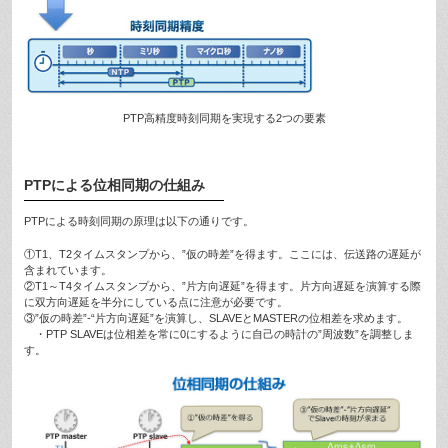
PTP高精度時刻同期を実現する2つの要素
PTPによる位相同期の仕組み
PTPによる時刻同期の原理は以下の通りです。
①T1、T2タイムスタンプから、”仮の時差”を得ます。ここには、伝送路の遅延が
含まれています。
②T1～T4タイムスタンプから、”片方向遅延”を得ます。片方向遅延を演算する際
に双方向遅延を半分にしている点に注意が必要です。
③”仮の時差”-“片方向遅延”を演算し、SLAVEとMASTERの位相差を求めます。
・PTP SLAVEは位相差を常に0にするように自己の時計の”周波数”を調整しま
す。