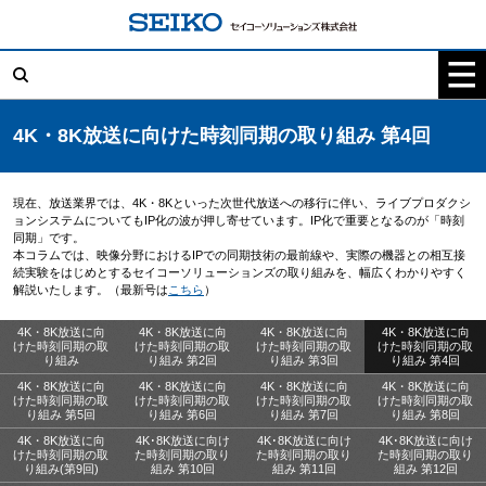
コ
ン
テ
検
ン
索:
ツ
へ
ス
キ
4K・8K放送に向けた時刻同期の取り組み 第4回
ッ
プ
現在、放送業界では、4K・8Kといった次世代放送への移行に伴い、ライブプロダクシ
ョンシステムについてもIP化の波が押し寄せています。IP化で重要となるのが「時刻
同期」です。
本コラムでは、映像分野におけるIPでの同期技術の最前線や、実際の機器との相互接
続実験をはじめとするセイコーソリューションズの取り組みを、幅広くわかりやすく
解説いたします。（最新号は
こちら
）
4K・8K放送に向
4K・8K放送に向
4K・8K放送に向
4K・8K放送に向
けた時刻同期の取
けた時刻同期の取
けた時刻同期の取
けた時刻同期の取
り組み
り組み 第2回
り組み 第3回
り組み 第4回
4K・8K放送に向
4K・8K放送に向
4K・8K放送に向
4K・8K放送に向
けた時刻同期の取
けた時刻同期の取
けた時刻同期の取
けた時刻同期の取
り組み 第5回
り組み 第6回
り組み 第7回
り組み 第8回
4K・8K放送に向
4K･8K放送に向け
4K･8K放送に向け
4K･8K放送に向け
けた時刻同期の取
た時刻同期の取り
た時刻同期の取り
た時刻同期の取り
り組み(第9回)
組み 第10回
組み 第11回
組み 第12回