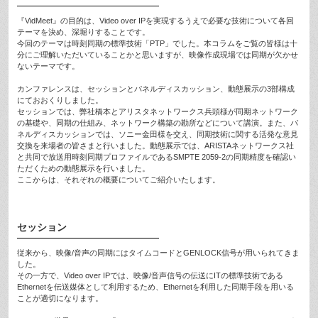
『VidMeet』の目的は、Video over IPを実現するうえで必要な技術について各回
テーマを決め、深堀りすることです。
今回のテーマは時刻同期の標準技術「PTP」でした。本コラムをご覧の皆様は十
分にご理解いただいていることかと思いますが、映像作成現場では同期が欠かせ
ないテーマです。
カンファレンスは、セッションとパネルディスカッション、動態展示の3部構成
にておおくりしました。
セッションでは、弊社橋本とアリスタネットワークス兵頭様が同期ネットワーク
の基礎や、同期の仕組み、ネットワーク構築の勘所などについて講演。また、パ
ネルディスカッションでは、ソニー金田様を交え、同期技術に関する活発な意見
交換を来場者の皆さまと行いました。動態展示では、ARISTAネットワークス社
と共同で放送用時刻同期プロファイルであるSMPTE 2059-2の同期精度を確認い
ただくための動態展示を行いました。
ここからは、それぞれの概要についてご紹介いたします。
セッション
従来から、映像/音声の同期にはタイムコードとGENLOCK信号が用いられてきま
した。
その一方で、Video over IPでは、映像/音声信号の伝送にITの標準技術である
Ethernetを伝送媒体として利用するため、Ethernetを利用した同期手段を用いる
ことが適切になります。