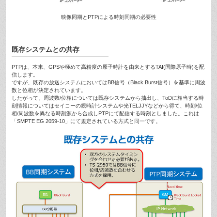
映像同期とPTPによる時刻同期の必要性
既存システムとの共存
PTPは、本来、GPSや極めて高精度の原子時計を由来とするTAI(国際原子時)を配
信します。
ですが、既存の放送システムにおいてはBB信号（Black Burst信号）を基準に周波
数と位相が決定されています。
したがって、周波数/位相については既存システムから抽出し、ToDに相当する時
刻情報についてはセイコーの親時計システムや光TELJJYなどから得て、時刻/位
相/周波数を異なる時刻源から合成しPTPにて配信する時刻としました。これは
「SMPTE EG 2059-10」にて規定されている方式と同一です。