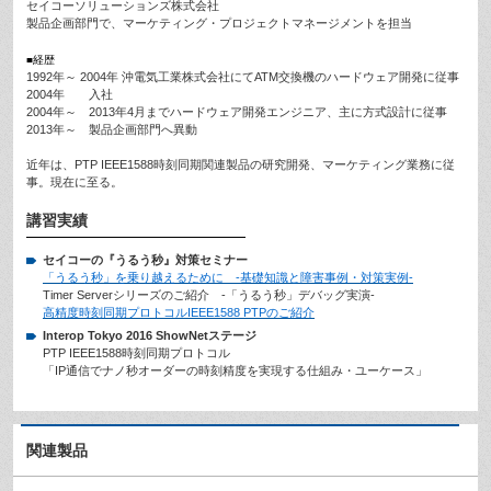
セイコーソリューションズ株式会社
製品企画部門で、マーケティング・プロジェクトマネージメントを担当
■経歴
1992年～ 2004年 沖電気工業株式会社にてATM交換機のハードウェア開発に従事
2004年 入社
2004年～ 2013年4月までハードウェア開発エンジニア、主に方式設計に従事
2013年～ 製品企画部門へ異動
近年は、PTP IEEE1588時刻同期関連製品の研究開発、マーケティング業務に従
事。現在に至る。
講習実績
セイコーの『うるう秒』対策セミナー
「うるう秒」を乗り越えるために -基礎知識と障害事例・対策実例-
Timer Serverシリーズのご紹介 -「うるう秒」デバッグ実演-
高精度時刻同期プロトコルIEEE1588 PTPのご紹介
Interop Tokyo 2016 ShowNetステージ
PTP IEEE1588時刻同期プロトコル
「IP通信でナノ秒オーダーの時刻精度を実現する仕組み・ユーケース」
関連製品