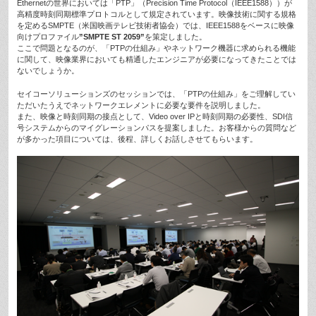
Ethernetの世界においては「PTP」（Precision Time Protocol（IEEE1588））が
高精度時刻同期標準プロトコルとして規定されています。映像技術に関する規格
を定めるSMPTE（米国映画テレビ技術者協会）では、IEEE1588をベースに映像
向けプロファイル
”SMPTE ST 2059”
を策定しました。
ここで問題となるのが、「PTPの仕組み」やネットワーク機器に求められる機能
に関して、映像業界においても精通したエンジニアが必要になってきたことでは
ないでしょうか。
セイコーソリューションズのセッションでは、「PTPの仕組み」をご理解してい
ただいたうえでネットワークエレメントに必要な要件を説明しました。
また、映像と時刻同期の接点として、Video over IPと時刻同期の必要性、SDI信
号システムからのマイグレーションパスを提案しました。お客様からの質問など
が多かった項目については、後程、詳しくお話しさせてもらいます。