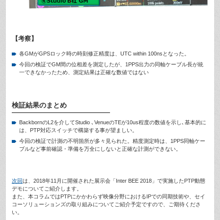
【考察】
各GMがGPSロック時の時刻修正精度は、UTC within 100nsとなった。
今回の検証でGM間の位相差を測定したが、1PPS出力の同軸ケーブル長が統
一できなかったため、測定結果は正確な数値ではない
検証結果のまとめ
BackbornのL2を介してStudio ､VenueのTEが10us程度の数値を示し､基本的に
は、PTP対応スイッチで構築する事が望ましい。
今回の検証で計測の不明箇所が多々見られた。精度測定時は、1PPS同軸ケー
ブルなど事前確認・準備を万全にしないと正確な計測ができない。
次回
は、2018年11月に開催された展示会「Inter BEE 2018」で実施したPTP動態
デモについてご紹介します。
また、本コラムではPTPにかかわらず映像分野におけるIPでの同期技術や、セイ
コーソリューションズの取り組みについてご紹介予定ですので、ご期待くださ
い。