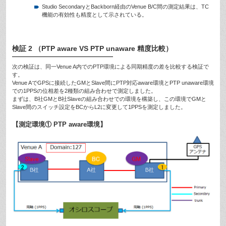
Studio SecondaryとBackborn経由のVenue B/C間の測定結果は、TC
機能の有効性も精度として示されている。
検証 2 （PTP aware VS PTP unaware 精度比較）
次の検証は、同一Venue A内でのPTP環境による同期精度の差を比較する検証で
す。
Venue AでGPSに接続したGMとSlave間にPTP対応aware環境とPTP unaware環境
での1PPSの位相差を2種類の組み合わせで測定しました。
まずは、B社GMとB社Slaveの組み合わせでの環境を構築し、この環境でGMと
Slave間のスイッチ設定をBCからL2に変更して1PPSを測定しました。
【測定環境① PTP aware環境】