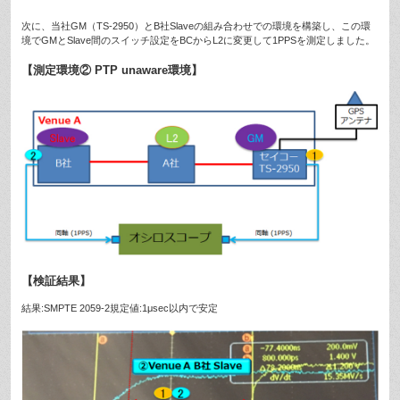
次に、当社GM（TS-2950）とB社Slaveの組み合わせでの環境を構築し、この環
境でGMとSlave間のスイッチ設定をBCからL2に変更して1PPSを測定しました。
【測定環境② PTP unaware環境】
【検証結果】
結果:SMPTE 2059-2規定値:1μsec以内で安定