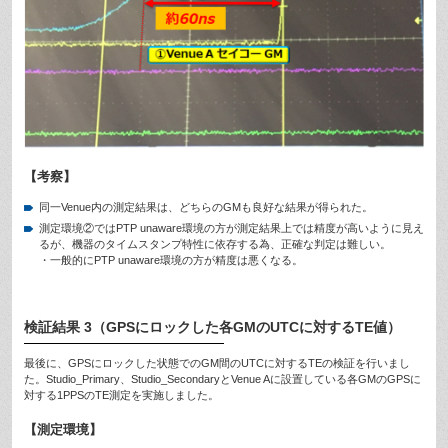
【考察】
同一Venue内の測定結果は、どちらのGMも良好な結果が得られた。
測定環境②ではPTP unaware環境の方が測定結果上では精度が高いように見え
るが、機器のタイムスタンプ特性に依存する為、正確な判定は難しい。
・一般的にPTP unaware環境の方が精度は悪くなる。
検証結果 3（GPSにロックした各GMのUTCに対するTE値）
最後に、GPSにロックした状態でのGM間のUTCに対するTEの検証を行いまし
た。Studio_Primary、Studio_SecondaryとVenue Aに設置している各GMのGPSに
対する1PPSのTE測定を実施しました。
【測定環境】