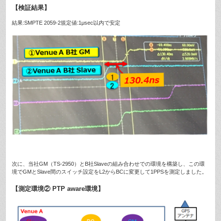
【検証結果】
結果:SMPTE 2059-2規定値:1μsec以内で安定
次に、当社GM（TS-2950）とB社Slaveの組み合わせでの環境を構築し、この環
境でGMとSlave間のスイッチ設定をL2からBCに変更して1PPSを測定しました。
【測定環境② PTP aware環境】