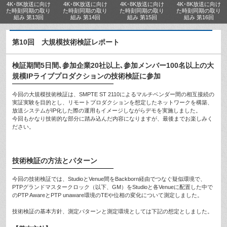
4K･8K放送に向け
4K･8K放送に向け
4K･8K放送に向け
4K･8K放送に向け
た時刻同期の取り
た時刻同期の取り
た時刻同期の取り
た時刻同期の取り
組み 第13回
組み 第14回
組み 第15回
組み 第16回
第10回 大規模技術検証レポート
検証期間5日間､参加企業20社以上､参加メンバー100名以上の大
規模IPライブプロダクションの技術検証に参加
今回の大規模技術検証は、SMPTE ST 2110によるマルチベンダー間の相互接続の
実証実験を目的とし、リモートプロダクションを想定したネットワークを構築、
放送システムがIP化した際の運用もイメージしながらデモを実施しました。
今回もかなり技術的な部分に踏み込んだ内容になりますが、最後までお楽しみく
ださい。
技術検証の方法とパターン
今回の技術検証では、StudioとVenue間をBackborn経由でつなぐ疑似環境で、
PTPグランドマスタークロック（以下、GM）をStudioと各Venueに配置した中で
のPTP AwareとPTP unaware環境のTEや位相の変化について測定しました。
技術検証の基本方針、測定パターンと測定環境としては下記の想定としました。