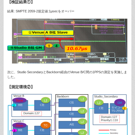
【検証結果①】
結果: SMPTE 2059-2規定値:1μsecをオーバー
次に、Studio SecondaryとBackborn経由のVenue B/C間の1PPSの測定を実施しま
した。
【測定環境②】