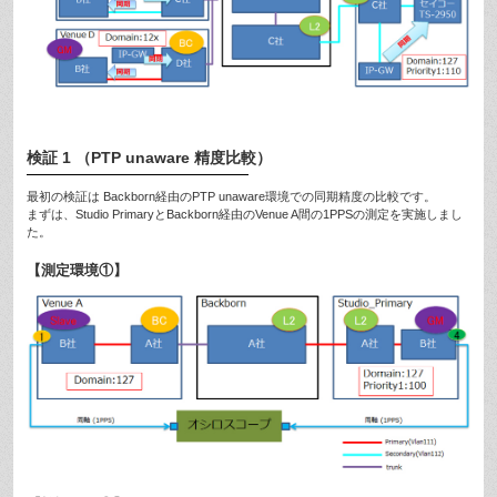
検証 1 （PTP unaware 精度比較）
最初の検証は Backborn経由のPTP unaware環境での同期精度の比較です。
まずは、Studio PrimaryとBackborn経由のVenue A間の1PPSの測定を実施しまし
た。
【測定環境①】