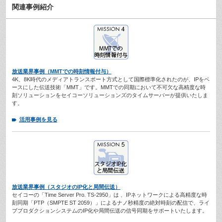
関連事例紹介
放送業界事例（MMTでの時刻情報付与）
4K、8K時代のメディアトランスポート方式として国際標準化されたのが、IPをベ
ースにした伝送技術「MMT」です。MMTでの同期において不可欠な高精度な時
刻ソリューションをセイコーソリューションズのタイムサーバーが提供いたしま
す。
活用事例を見る
放送業界事例（スタジオのIP化と局間伝送）
セイコーの「Time Server Pro. TS-2950」は 、IPネットワークによる高精度な時
刻同期「PTP（SMPTE ST 2059）」によるナノ秒精度の絶対時刻の配信で、ライ
ブプロダクションシステムのIP化や局間伝送の信号同期をサポートいたします。