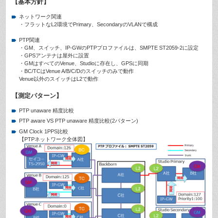
【基本方針】
ネットワーク関連
・フラットなL2環境でPrimary、SecondaryのVLANで構成
PTP関連
・GM、スイッチ、IP-GWのPTPプロファイルは、SMPTE ST2059-2に設定
・GPSアンテナは屋外に設置
・GMはすべてのVenue、Studioに存在し、GPSに同期
・BC/TCはVenue A/B/C/Dのスイッチのみで動作
Venue以外のスイッチはL2で動作
【測定パターン】
PTP unaware 精度比較
PTP aware VS PTP unaware 精度比較(2パターン)
GM Clock 1PPS比較
【PTPネットワーク全体図】