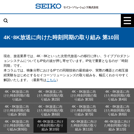
コ
ン
テ
検
ン
索:
ツ
へ
ス
キ
4K･8K放送に向けた時刻同期の取り組み 第10回
ッ
プ
現在、放送業界では、4K・8Kといった次世代放送への移行に伴い、ライブプロダクシ
ョンシステムについてもIP化の波が押し寄せています。IP化で重要となるのが「時刻
同期」です。
本コラムでは、映像分野におけるIPでの同期技術の最前線や、実際の機器との相互接
続実験をはじめとするセイコーソリューションズの取り組みを、幅広くわかりやすく
解説いたします。（最新号は
こちら
）
4K・8K放送に向
4K・8K放送に向
4K・8K放送に向
4K・8K放送に向
けた時刻同期の取
けた時刻同期の取
けた時刻同期の取
けた時刻同期の取
り組み
り組み 第2回
り組み 第3回
り組み 第4回
4K・8K放送に向
4K・8K放送に向
4K・8K放送に向
4K・8K放送に向
けた時刻同期の取
けた時刻同期の取
けた時刻同期の取
けた時刻同期の取
り組み 第5回
り組み 第6回
り組み 第7回
り組み 第8回
4K・8K放送に向
4K･8K放送に向け
4K･8K放送に向け
4K･8K放送に向け
けた時刻同期の取
た時刻同期の取り
た時刻同期の取り
た時刻同期の取り
り組み(第9回)
組み 第10回
組み 第11回
組み 第12回