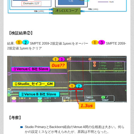
【検証結果②】
結果:
SMPTE 2059-2規定値:1μsecをオーバー
SMPTE 2059-
2規定値:1μsecをクリア
【考察】
Studio PrimaryとBackborn経由のVenue A間の位相差は大きい。何ら
かの設定ミスなどが考えられたが、原因は不明となった。