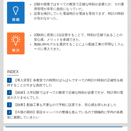
試験や授業ではすべての教室で正確な時刻が必要だが、その運
用管理が非常に負担になっていた。
設置を検討していた電波時計が電波を受信できず、時計の時刻
が合わなかった。
試験的に居室に1台設置することで、時刻が正確であることの
安心感、メリットを体感できた。
無線LANモデルを選択することにより配線工事の手間なくスム
ーズに導入できた。
INDEX
【導入背景】各教室での時間がばらばらですべての時計の時刻の正確性を維
1
持することが大きな負担でした
【経緯】入学試験ではすべての教室で正確な時刻が必要ですが、時計用の電
2
波が入りませんでした
【効果】配線工事も不要なので手軽に設置でき、安心感を得られました
3
【今後の期待】新設キャンパスの整備も進んでいるので積極的に学内の各教
4
室に展開していきたい