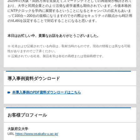
2025年の大阪・関西万博を見据えてスマートシティとしての再開発が検討されて
おり、大学と民間企業とのより活発な産学連携も期待されています。今後本格的
にNTPクロックを学内に展開するということになるとキャンパスの拡大もあいま
って100台～200台の規模になりますのでその際はセキュリティの観点から時計用
のVLANを設定することで対応することになると思います。
本日はお忙しい中、貴重なお話をありがとうございました。
※ 社名および記載されている内容は、取材当時のものです。現在の情報とは異なる可能
性がありますのでご了承ください。
※ 記載されている社名、製品名等は各社の商標または登録商標です。
導入事例資料ダウンロード
本導入事例のPDF資料ダウンロードはこちら
お客様プロフィール
大阪府立大学
URL
https://www.osakafu-u.ac.jp/