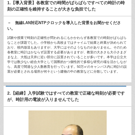
1.【導入背景】各教室での時間がばらばらですべての時計の時
刻の正確性を維持することが大きな負担でした
－ 無線LAN対応NTPクロックを導入した背景をお聞かせくださ
い。
試験や授業で時刻の正確性が問われるにもかかわらず各教室での時刻がばらばら
なことが課題でした。小学校から高校まではチャイムで始業と終業が決められて
おり、校内放送もありますが、大学にはそのようなものがありません。そのため
各教室に時計はかならず設置する必要がありますが、教室の大きさも大小さまざ
まな上、大抵は天井に近い部分に設置されていることが多いです。本学は公立大
学では数少ない総合大学として国際的かつ個性的で多様な研究の場を活かしなが
ら、高度で闊達な少人数教育を行っています。50万㎡のキャンパス内に時計の設
置が必要とされる場所が何十という建物の中の教室などに分散しています。
2.【経緯】入学試験ではすべての教室で正確な時刻が必要です
が、時計用の電波が入りませんでした