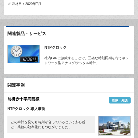
※ 取材日：2020年7月
関連製品・サービス
NTPクロック
社内LANに接続することで、正確な時刻同期を行うネッ
トワーク型アナログ/デジタル時計。
関連事例
前橋赤十字病院
様
医療・介護
NTPクロック 導入事例
どの時計を見ても時刻が合っているという安心感
と、業務の効率化にもつながりました。