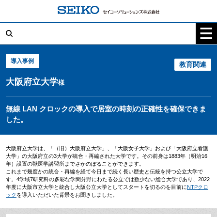
コ
ン
テ
検
ン
索:
ツ
へ
ス
キ
導入事例
教育関連
ッ
プ
大阪府立大学
様
無線 LAN クロックの導入で居室の時刻の正確性を確保できま
した。
大阪府立大学は、「（旧）大阪府立大学」、「大阪女子大学」および「大阪府立看護
大学」の大阪府立の3大学が統合・再編された大学です。その前身は1883年（明治16
年）設置の獣医学講習所までさかのぼることができます。
これまで幾度かの統合・再編を経て今日まで続く長い歴史と伝統を持つ公立大学で
す。4学域7研究科の多彩な学問分野にわたる公立では数少ない総合大学であり、2022
年度に大阪市立大学と統合し大阪公立大学としてスタートを切るのを目前に
NTPクロ
ック
を導入いただいた背景をお聞きしました。