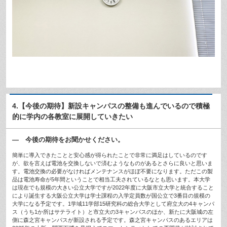
4.【今後の期待】新設キャンパスの整備も進んでいるので積極
的に学内の各教室に展開していきたい
— 今後の期待をお聞かせください。
簡単に導入できたことと安心感が得られたことで非常に満足はしているのです
が、欲を言えば電池を交換しないで済むようなものがあるとさらに良いと思いま
す。電池交換の必要がなければメンテナンスがほぼ不要になります。ただこの製
品は電池寿命が5年間ということで相当工夫されているなとも思います。本大学
は現在でも規模の大きい公立大学ですが2022年度に大阪市立大学と統合すること
により誕生する大阪公立大学は学士課程の入学定員数が国公立で3番目の規模の
大学になる予定です。1学域11学部15研究科の総合大学として府立大の4キャンパ
ス（うち1か所はサテライト）と市立大の3キャンパスのほか、新たに大阪城の左
側に森之宮キャンパスが新設される予定です。森之宮キャンパスのあるエリアは