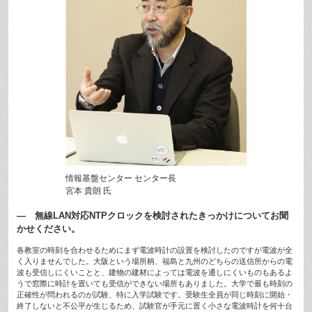
情報基盤センター センター長
宮本 貴朗 氏
— 無線LAN対応NTPクロックを検討されたきっかけについてお聞
かせください。
各教室の時刻を合わせるためにまず電波時計の設置を検討したのですが電波が全
く入りませんでした。大阪という場所柄、福島と九州のどちらの送信所からの電
波も受信しにくいことと、建物の建材によっては電波を通しにくいものもあるよ
うで窓際に時計を置いても受信ができない場所もありました。大学で最も時刻の
正確性が問われるのが試験、特に入学試験です。受験生全員が同じ時刻に開始・
終了しないと不公平が生じるため、試験官が手元に置く小さな電波時計を何十台