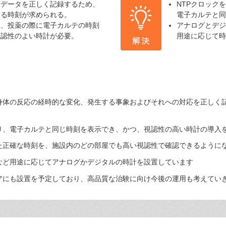
はデータを正しく記録するため、
NTPクロック
ある時刻が求められる。
電子カルテと同
血、投薬の際に電子カルテの時刻
アナログとデジ
視認性のよい時計が必要。
用途に応じて時
身体の反応の経時的な変化、発生する事象およびそれへの対応を正しく
り、電子カルテと同じ時刻を表示でき、かつ、視認性の高い時計の導入
た正確な時刻を、施設内のどの部屋でも高い視認性で確認できるように
など用途に応じてアナログかデジタルの時計を設置しています
アにも設置を予定しており、高品質な治験に向け今後の運用も考えてい