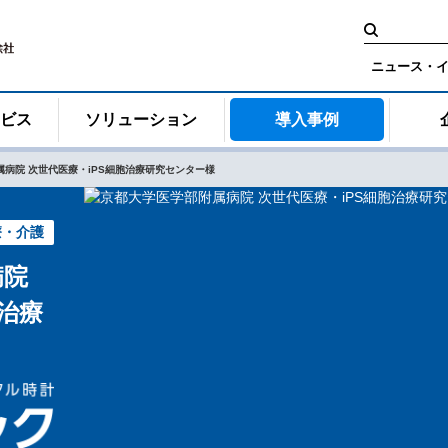
検
索:
ニュース・
ービス
ソリューション
導入事例
病院 次世代医療・iPS細胞治療研究センター様
療・介護
病院
胞治療