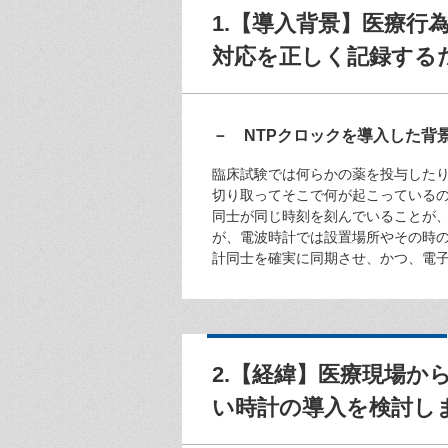
1.【導入背景】医療
対応を正しく記録する
－ NTPクロックを導入した背
臨床試験では何らかの薬を投与した
切り取ってそこで何が起こっている
同士が同じ時刻を刻んでいることが
が、電波時計では設置場所やその時
計同士を確実に同期させ、かつ、電
2.【経緯】医療現場
い時計の導入を検討し