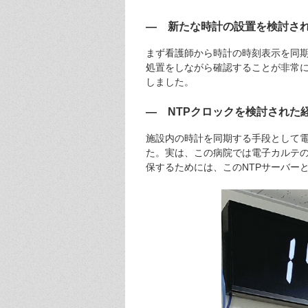
— 新たな時計の設置を検討さ
まず看護師から時計の時刻表示を同
処置をしながら確認することが非常
しました。
— NTPクロックを検討された
施設内の時計を同期する手段として
た。実は、この病院では電子カルテの
保するためには、このNTPサーバー