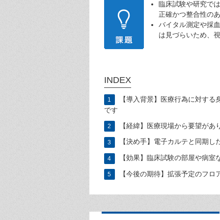
臨床試験や研究で
正確かつ整合性の
バイタル測定や採
は見づらいため、
INDEX
【導入背景】医療行為に対する
1
です
【経緯】医療現場から要望があ
2
【決め手】電子カルテと同期し
3
【効果】臨床試験の部屋や病室
4
【今後の期待】拡張予定のフロ
5