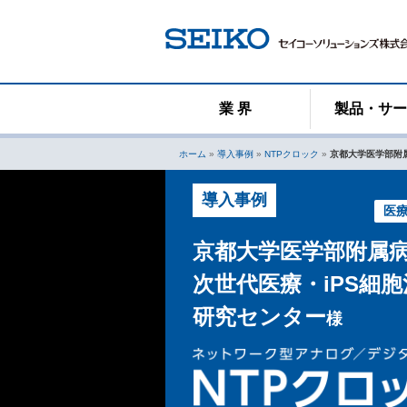
コ
ン
テ
ン
ツ
へ
業 界
製品・サ
ス
キ
ホーム
»
導入事例
»
NTPクロック
»
京都大学医学部附属
ッ
プ
導入事例
医
京都大学医学部附属
次世代医療・iPS細
研究センター
様