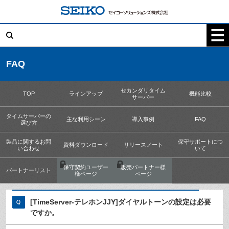
コ
ン
テ
検
ン
索:
ツ
へ
ス
キ
FAQ
ッ
プ
セカンダリタイム
TOP
ラインアップ
機能比較
サーバー
タイムサーバーの
主な利用シーン
導入事例
FAQ
選び方
製品に関するお問
保守サポートにつ
資料ダウンロード
リリースノート
い合わせ
いて
保守契約ユーザー
販売パートナー様
パートナーリスト
様ページ
ページ
[TimeServer-テレホンJJY]ダイヤルトーンの設定は必要
ですか。